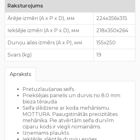
Raksturojums
Ārējie izmēri (A x P x D), мм
224х356х315
Iekšējie izmēri (A x P x D), мм
218х350х264
Durvju ailes izmērs (A x P), мм
155х250
Svars (kg)
19
Apraksts
Pretuzlaušanas seifs.
Priekšējais panelis un durvis no 8.0 mm
bieza tērauda
Seifa slēdzene ar koda mehānismu
MOTTURA. Paaugstinātās precizitātes
mehānika. Pie atvērtām seifa durvīm
ciparu kods ir viegli nomaināms.
Izņemams plaukts.
Iekšējās, slēptās durvju eņģes.