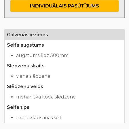
INDIVIDUĀLAIS PASŪTĪJUMS
Galvenās iezīmes
Seifa augstums
augstums līdz 500mm
Slēdzeņu skaits
viena slēdzene
Slēdzeņu veids
mehāniskā koda slēdzene
Seifa tips
Pretuzlaušanas seifi