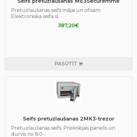
Seifs pretuzlaušanas МЕ3Securemme
Pretuzlaušanas seifs mājai un ofisam.
Elektroniska seifa sl..
387,20€
PASŪTĪT
Seifs pretuzlaušanas 2МK3-trezor
Pretuzlaušanas seifs. Priekšējais panelis un
durvis no 8.0 ..