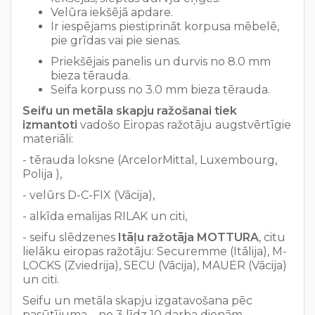
Velūra iekšējā apdare.
Ir iespējams piestiprināt korpusa mēbelē,
pie grīdas vai pie sienas.
Priekšējais panelis un durvis no 8.0 mm
bieza tērauda.
Seifa korpuss no 3.0 mm bieza tērauda.
Seifu un metāla skapju ražošanai tiek
izmantoti
vadošo Eiropas ražotāju augstvērtīgie
materiāli:
- tērauda loksne (ArcelorMittal, Luxembourg,
Polija ),
- velūrs D-C-FIX (Vācija),
- alkīda emalijas RILAK un citi,
- seifu slēdzenes
Itāļu ražotāja MOTTURA
, citu
lielāku eiropas ražotāju: Securemme (Itālija), M-
LOCKS (Zviedrija), SECU (Vācija), MAUER (Vācija)
un citi.
Seifu un metāla skapju izgatavošana pēc
pasūtījuma – no 3 līdz 10 darba dienām.