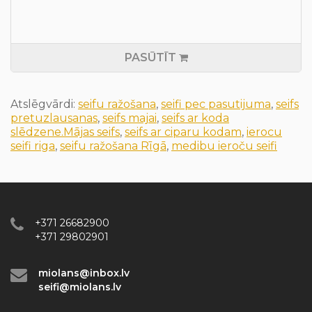
PASŪTĪT
Atslēgvārdi:
seifu ražošana
,
seifi pec pasutijuma
,
seifs
pretuzlausanas
,
seifs majai
,
seifs ar koda
slēdzene.Mājas seifs
,
seifs ar ciparu kodam
,
ierocu
seifi riga
,
seifu ražošana Rīgā
,
medibu ieroču seifi
+371 26682900
+371 29802901
miolans@inbox.lv
seifi@miolans.lv