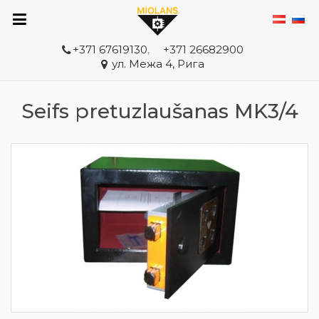
+371 67619130
,
+371 26682900
ул. Межа 4, Рига
Seifs pretuzlaušanas MK3/4