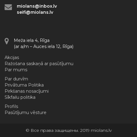
miolans@inbox.lv
seifi@miolans.lv
Meža iela 4, Rīga
(ar a/m – Auces iela 12, Rīga)
Akcijas
Ražošana saskaņā ar pasūtījumu
Par mums
Par durvīm
Privātuma Politika
Pirkšanas nosacījumi
Sīkfailu politika
Profils
Pasūtījumu vēsture
© Все права защищены. 2019 miolans.lv