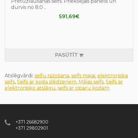
Pretuzlaušanas seifs. Priekšējais panelis un
durvis no 8.0 ..
591,69€
PASŪTĪT
Atslēgvārdi:
seifu ražošana
,
seifs majai
,
elektroniska
seifs
,
Seifs ar koda slēdzenem
,
Mājas seifs
,
Seifs ar
elektronisko atslēgu
,
seifs ar ciparu kodam
+371 26682900
+371 29802901