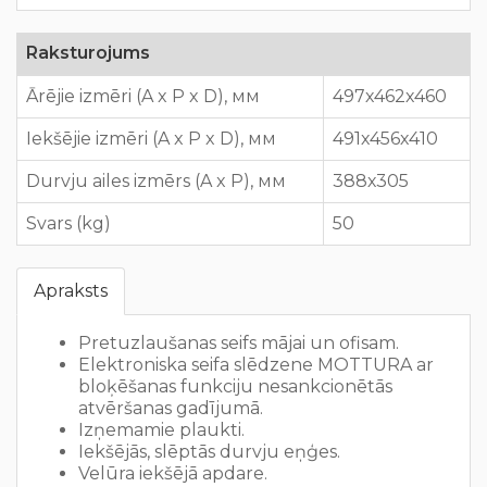
Raksturojums
Ārējie izmēri (A x P x D), мм
497х462х460
Iekšējie izmēri (A x P x D), мм
491х456х410
Durvju ailes izmērs (A x P), мм
388х305
Svars (kg)
50
Apraksts
Pretuzlaušanas seifs mājai un ofisam.
Elektroniska seifa slēdzene MOTTURA ar
bloķēšanas funkciju nesankcionētās
atvēršanas gadījumā.
Izņemamie plaukti.
Iekšējās, slēptās durvju eņģes.
Velūra iekšējā apdare.