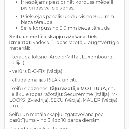
Ir iespējams piestiprināt korpusa mēbelē,
pie grīdas vai pie sienas.
Priekšējais panelis un durvis no 8.00 mm
bieza tērauda.
Seifa korpuss no 3.0 mm bieza tērauda.
Seifu un metāla skapju ražošanai tiek
izmantoti
vadošo Eiropas ražotāju augstvērtīgie
materiāli:
- tērauda loksne (ArcelorMittal, Luxembourg,
Polija ),
- velūrs D-C-FIX (Vācija),
- alkīda emalijas RILAK un citi,
- seifu slēdzenes
Itāļu ražotāja
MOTTURA
, citu
lielāku eiropas ražotāju: Securemme (Itālija), M-
LOCKS (Zviedrija), SECU (Vācija), MAUER (Vācija)
un citi.
Seifu un metāla skapju izgatavošana pēc
pasūtījuma – no 3 līdz 10 darba dienām.
Piegāde nav iekļauta cenā.