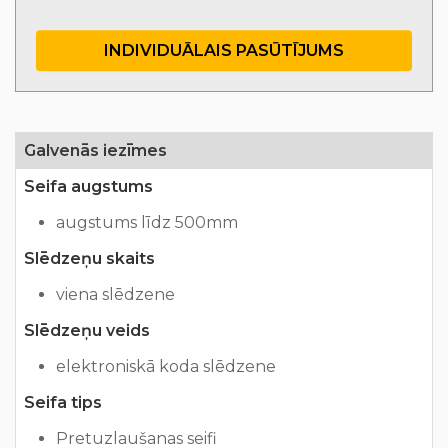
INDIVIDUĀLAIS PASŪTĪJUMS
Galvenās iezīmes
Seifa augstums
augstums līdz 500mm
Slēdzeņu skaits
viena slēdzene
Slēdzeņu veids
elektroniskā koda slēdzene
Seifa tips
Pretuzlaušanas seifi