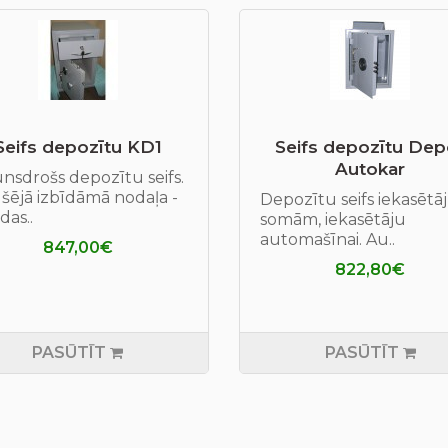
Seifs depozītu KD1
Seifs depozītu Dep
Autokar
nsdrošs depozītu seifs.
šējā izbīdāmā nodaļa -
Depozītu seifs iekasētā
as..
somām, iekasētāju
automašīnai. Au..
847,00€
822,80€
PASŪTĪT
PASŪTĪT