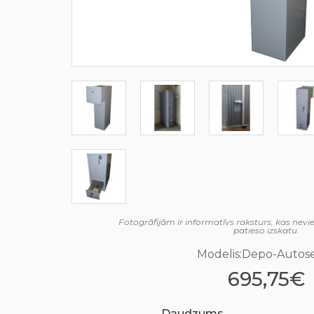
Fotogrāfijām ir informatīvs raksturs, kas nev
patieso izskatu.
Modelis:Depo-Autose
695,75€
Daudzums