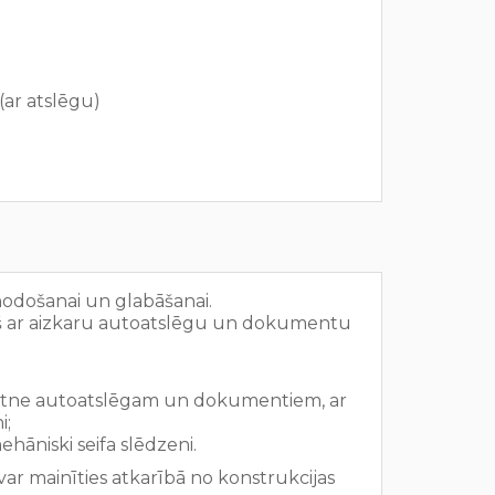
ar atslēgu)
nodošanai un glabāšanai.
ņš ar aizkaru autoatslēgu un dokumentu
ktne autoatslēgam un dokumentiem, ar
i;
mehāniski seifa slēdzeni.
ar mainīties atkarībā no konstrukcijas