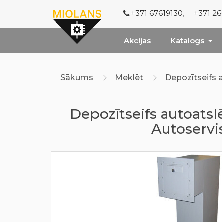
+371 67619130
,
+371 2
Akcijas
Katalogs
Sākums
Meklēt
Depozītseifs
Depozītseifs autoat
Autoservi