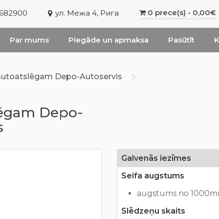
0 prece(s) - 0,00€
6682900
ул. Межа 4, Рига
Par mums
Piegāde un apmaksa
Pasūtīt
K
 autoatslēgam Depo-Autoservis
slēgam Depo-
s
Galvenās iezīmes
Seifa augstums
augstums no 1000m
Slēdzeņu skaits