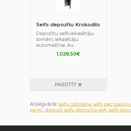
Seifs depozītu Krokodils
Depozītu seifs iekasētāju
somām, iekasētāju
automašīnai. Au..
1,028,50€
PASŪTĪT
Atslēgvārdi:
seifu ražošana
,
seifs pec pasuti
perkt
,
depozit seifs
,
depozīta seifi
,
seifs depo