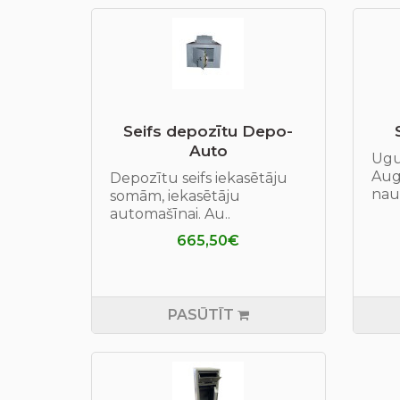
Seifs depozītu Depo-
Auto
Ugu
Aug
Depozītu seifs iekasētāju
naud
somām, iekasētāju
automašīnai. Au..
665,50€
PASŪTĪT