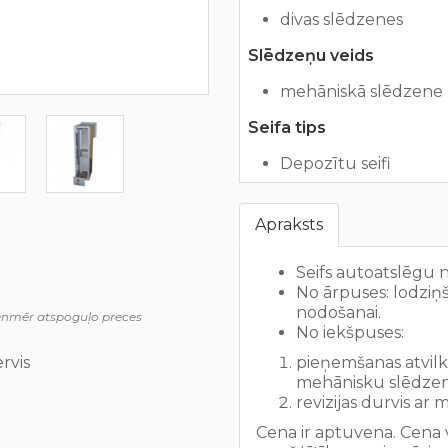
divas slēdzenes
Slēdzeņu veids
mehāniskā slēdzene (
Seifa tips
Depozītu seifi
Apraksts
Seifs autoatslēgu 
No ārpuses: lodzi
nodošanai.
ienmēr atspoguļo preces
No iekšpuses:
rvis
pieņemšanas atvil
mehānisku slēdzen
revizijas durvis ar 
Cena ir aptuvena. Cena v