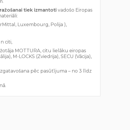
m.
ražošanai tiek izmantoti
vadošo Eiropas
materiāli:
rMittal, Luxembourg, Polija ),
 citi,
ražotāja MOTTURA, citu lielāku eiropas
lija), M-LOCKS (Zviedrija), SECU (Vācija),
izgatavošana pēc pasūtījuma – no 3 līdz
nā.