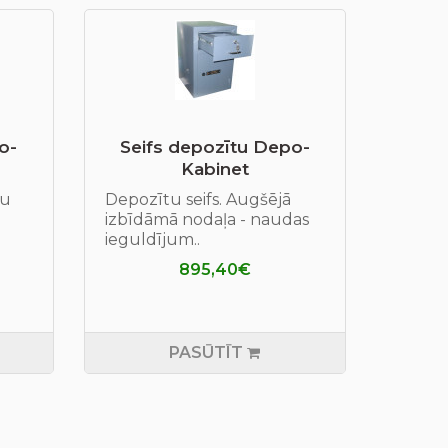
o-
Seifs depozītu Depo-
Kabinet
ju
Depozītu seifs. Augšējā
izbīdāmā nodaļa - naudas
ieguldījum..
895,40€
PASŪTĪT