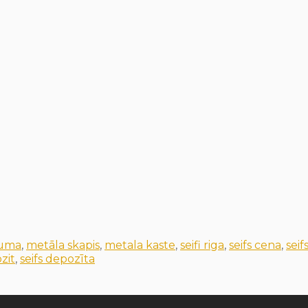
juma
,
metāla skapis
,
metala kaste
,
seifi riga
,
seifs cena
,
seif
zit
,
seifs depozīta