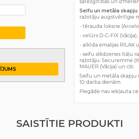
sarežģītības un izmērie
Seifu un metāla skapju 
ražotāju augstvērtīgie 
- tērauda loksne (Arcelo
- velūrs D-C-FIX (Vācija),
- alkīda emalijas RILAK un
- seifu slēdzenes Itāļu 
ražotāju: Securemme (Itā
MAUER (Vācija) un citi.
TĪJUMS
Seifu un metāla skapju 
10 darba dienām.
Piegāde nav iekļauta ce
SAISTĪTIE PRODUKTI