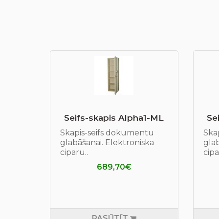
Seifs-skapis Alpha1-ML
Se
Skapis-seifs dokumentu
Ska
glabāšanai. Elektroniska
glab
ciparu..
cipa
689,70€
PASŪTĪT