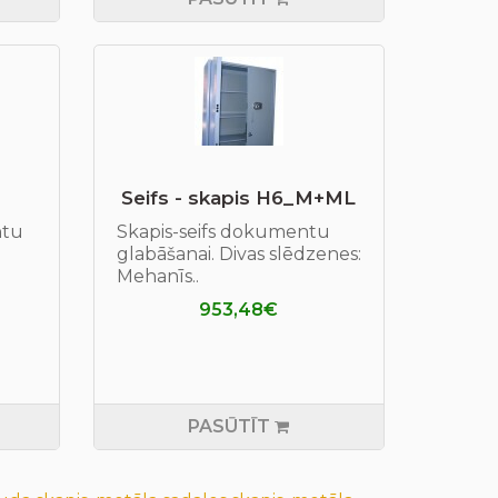
Seifs - skapis H6_M+ML
ntu
Skapis-seifs dokumentu
glabāšanai. Divas slēdzenes:
Mehanīs..
953,48€
PASŪTĪT