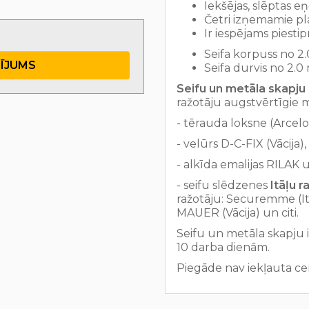
Iekšējas, slēptas eņ
Četri izņemamie pl
Ir iespējams piestipr
Seifa korpuss no 2
TĪJUMS
Seifa durvis no 2.
Seifu un metāla skapju 
ražotāju augstvērtīgie 
- tērauda loksne (Arcelo
- velūrs D-C-FIX (Vācija),
- alkīda emalijas RILAK un
- seifu slēdzenes
Itāļu 
ražotāju: Securemme (Itā
MAUER (Vācija) un citi.
Seifu un metāla skapju 
10 darba dienām.
Piegāde nav iekļauta ce