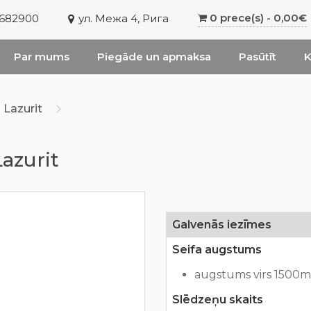
0 prece(s) - 0,00€
6682900
ул. Межа 4, Рига
Par mums
Piegāde un apmaksa
Pasūtīt
K
 Lazurit
azurit
Galvenās iezīmes
Seifa augstums
augstums virs 1500
Slēdzeņu skaits