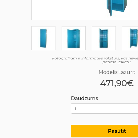
Fotogrāfijām ir informatīvs raksturs, kas nev
patieso izskatu.
Modelis:Lazurit
471,90€
Daudzums
Pasūtīt