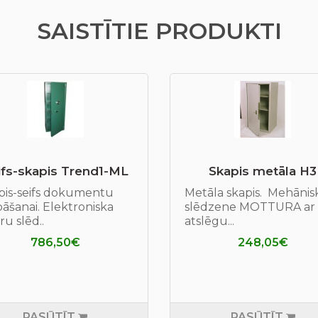
SAISTĪTIE PRODUKTI
ifs-skapis Trend1-ML
Skapis metāla H3
pis-seifs dokumentu
Metāla skapis. Mehānis
āšanai. Elektroniska
slēdzene MOTTURA ar
ru slēd..
atslēgu...
786,50€
248,05€
PASŪTĪT
PASŪTĪT