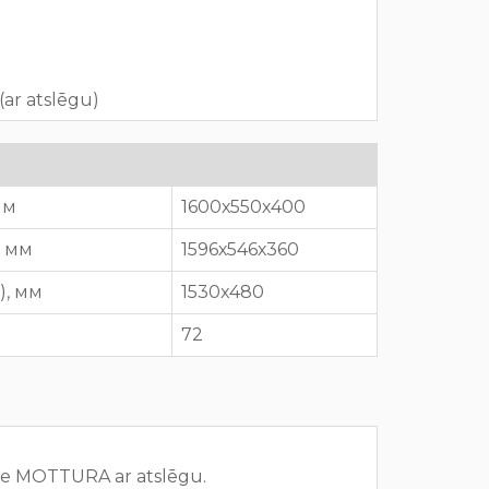
ar atslēgu)
 мм
1600х550х400
), мм
1596х546х360
P), мм
1530x480
72
ne MOTTURA ar atslēgu.