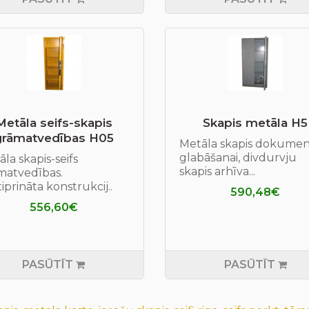
Metāla seifs-skapis
Skapis metāla H5
grāmatvedības H05
Metāla skapis dokume
glabāšanai, divdurvju
la skapis-seifs
skapis arhīva...
matvedības.
iprināta konstrukcij..
590,48€
556,60€
PASŪTĪT
PASŪTĪT