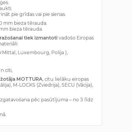
ģes.
aukti.
ināt pie grīdas vai pie sienas.
.0 mm bieza tērauda.
0 mm bieza tērauda.
ražošanai tiek izmantoti
vadošo Eiropas
materiāli:
rMittal, Luxembourg, Polija ),
 citi,
ražotāja MOTTURA
, citu lielāku eiropas
lija), M-LOCKS (Zviedrija), SECU (Vācija),
izgatavošana pēc pasūtījuma – no 3 līdz
nā.