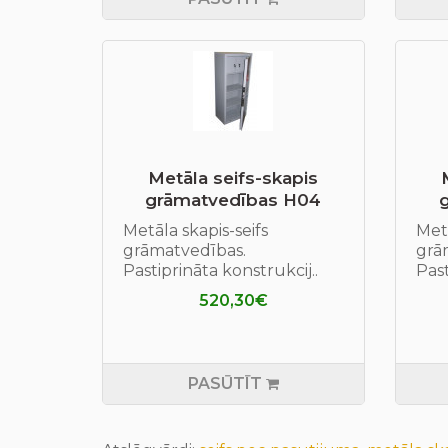
Metāla seifs-skapis
grāmatvedības H04
Metāla skapis-seifs
Metā
grāmatvedības.
grā
Pastiprināta konstrukcij..
Past
520,30€
PASŪTĪT