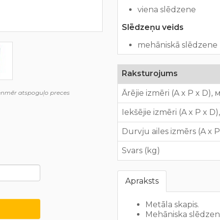
viena slēdzene
Slēdzeņu veids
mehāniskā slēdzene (
Raksturojums
Ārējie izmēri (A x P x D),
ienmēr atspoguļo preces
Iekšējie izmēri (A x P x D
Durvju ailes izmērs (A x 
Svars (kg)
Apraksts
Metāla skapis.
Mehāniska slēdze