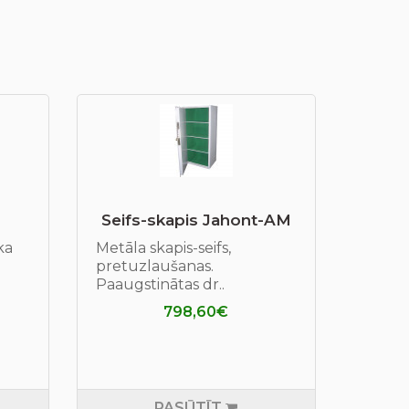
Seifs-skapis Jahont-AM
ka
Metāla skapis-seifs,
pretuzlaušanas.
Paaugstinātas dr..
798,60€
PASŪTĪT