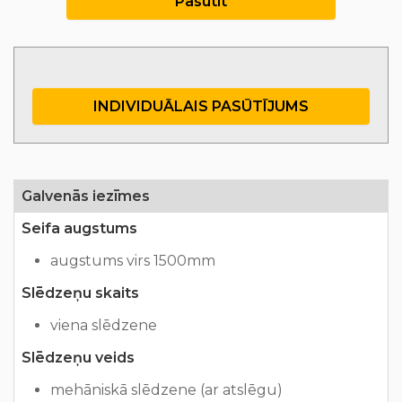
Pasūtīt
INDIVIDUĀLAIS PASŪTĪJUMS
Galvenās iezīmes
Seifa augstums
augstums virs 1500mm
Slēdzeņu skaits
viena slēdzene
Slēdzeņu veids
mehāniskā slēdzene (ar atslēgu)