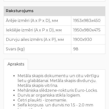
Raksturojums
Ārējie izmēri (A x P x D), мм
1953х983х450
Iekšējie izmēri (A x P x D), мм
1950х980х475
Durvju ailes izmērs (A x P), мм
1900х930
Svars (kg)
98
Apraksts
Metāla skapis dokumentu un citu vērtīgu
lietu glabāšanai. Metāla skapis divdurvju.
Metāla skapis-vitrīna.
Mehāniska slēdzene-rokturis Euro-Locks.
Durvis ar organiska stikla logiem.
Četri plaukti - izņemamie.
Seifa korpuss un durvis no 1.5 - 2.0 mm