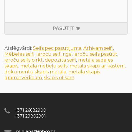
PASŪTĪT
Atslēgvārdi:
Seifs pec pasutijuma
,
Arhivam seifi
,
Mēbeles seifi
,
ierocu seifi riga
,
ieroču seifs pasūtit
,
ieroču seifs pirkt
,
depozīta seifi
,
metāla sadales
skapis
,
metāla mebeļu seifs
,
metāla skapji ar kastēm
,
dokumentu skapis metāla
,
metala skapis
gramatvedibam
,
skapis ofisam
+371 26682900
+371 29802901
miolans@inbox.lv