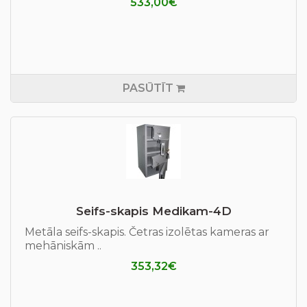
533,00€
PASŪTĪT
Seifs-skapis Medikam-4D
Metāla seifs-skapis. Četras izolētas kameras ar
mehāniskām ..
353,32€