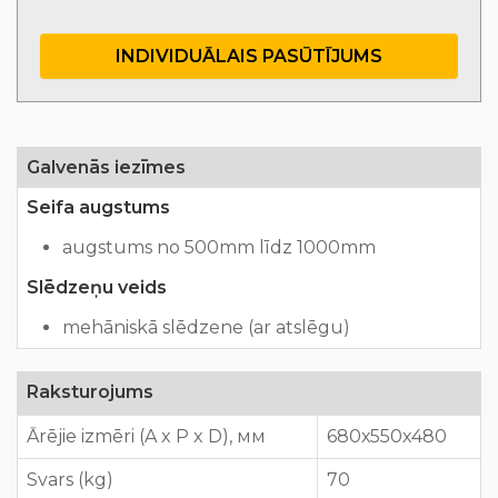
INDIVIDUĀLAIS PASŪTĪJUMS
Galvenās iezīmes
Seifa augstums
augstums no 500mm līdz 1000mm
Slēdzeņu veids
mehāniskā slēdzene (ar atslēgu)
Raksturojums
Ārējie izmēri (A x P x D), мм
680х550х480
Svars (kg)
70