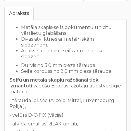
Apraksts
Metāla skapis-seifs dokumentu un citu
vērtlietu glabāšanai.
Divas atvilktnes ar mehāniskām
slēdzenēm.
Apakšējā nodaļā - seifs ar mehānisku
slēdzeni.
Durvis no 3.0 mm bieza tērauda.
Seifa korpuss no 2.0 mm bieza tērauda.
Seifu un metāla skapju ražošanai tiek
izmantoti
vadošo Eiropas ražotāju augstvērtīgie
materiāli:
- tērauda loksne (ArcelorMittal, Luxembourg,
Polija ),
- velūrs D-C-FIX (Vācija),
- alkīda emalijas RILAK un citi,