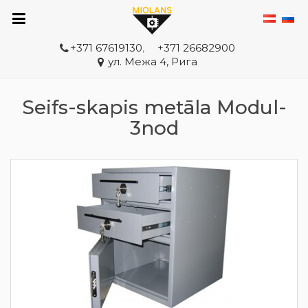
+371 67619130
,
+371 26682900
ул. Межа 4, Рига
Seifs-skapis metāla Modul-
3nod