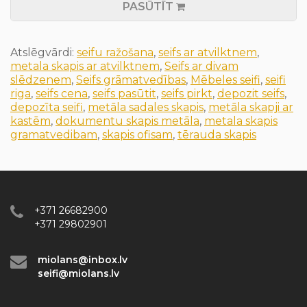
PASŪTĪT
Atslēgvārdi:
seifu ražošana
,
seifs ar atvilktnem
,
metala skapis ar atvilktnem
,
Seifs ar divam
slēdzenem
,
Seifs grāmatvedības
,
Mēbeles seifi
,
seifi
riga
,
seifs cena
,
seifs pasūtit
,
seifs pirkt
,
depozit seifs
,
depozīta seifi
,
metāla sadales skapis
,
metāla skapji ar
kastēm
,
dokumentu skapis metāla
,
metala skapis
gramatvedibam
,
skapis ofisam
,
tērauda skapis
+371 26682900
+371 29802901
miolans@inbox.lv
seifi@miolans.lv