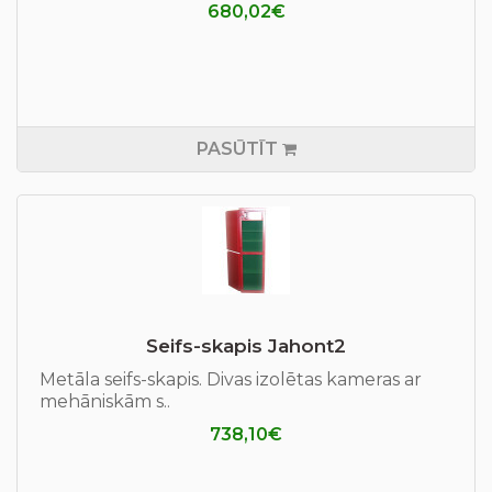
680,02€
PASŪTĪT
Seifs-skapis Jahont2
Metāla seifs-skapis. Divas izolētas kameras ar
mehāniskām s..
738,10€