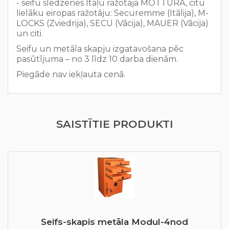
- seifu slēdzenes Itāļu ražotāja MOTTURA, citu
lielāku eiropas ražotāju: Securemme (Itālija), M-
LOCKS (Zviedrija), SECU (Vācija), MAUER (Vācija)
un citi.
Seifu un metāla skapju izgatavošana pēc
pasūtījuma – no 3 līdz 10 darba dienām.
Piegāde nav iekļauta cenā.
SAISTĪTIE PRODUKTI
Seifs-skapis metāla Modul-4nod