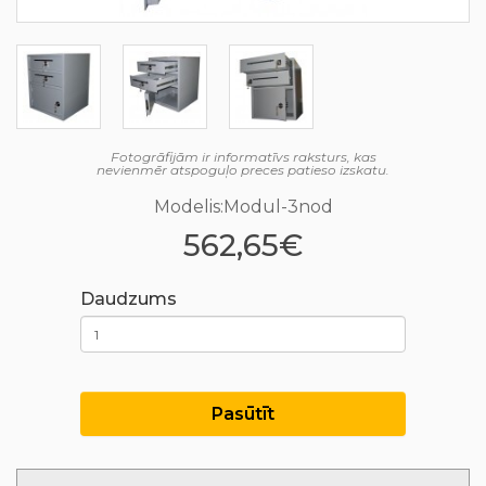
Fotogrāfijām ir informatīvs raksturs, kas
nevienmēr atspoguļo preces patieso izskatu.
Modelis:Modul-3nod
562,65€
Daudzums
Pasūtīt