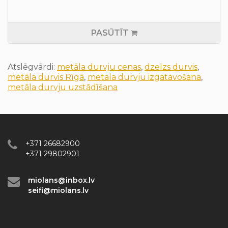
PASŪTĪT
Atslēgvārdi:
metāla durvju cenas
,
dzelzs durvis
,
metāla durvis Rīgā
,
metala durvju izgatavošana
,
metāla durvju uzstādīšana
+371 26682900
+371 29802901
miolans@inbox.lv
seifi@miolans.lv