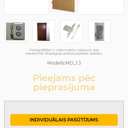
Fotogrāfijām ir informatīvs raksturs, kas
nevienmēr atspoguļo preces patieso izskatu.
Modelis:MD_1.3
Pieejams pēc
pieprasījuma
INDIVIDUĀLAIS PASŪTĪJUMS