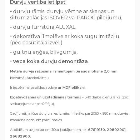
Durvju vērtībā ietilpst:
-
durvju rāmis, durvju vērtne ar skaņas un
siltumizolācijas ISOVER vai PAROC pildījumu,
- durvju furnitūra ALUXAL,
- dekoratīva līmplēve ar koka sugu imitāciju
(pēc pasūtītāja izvēli)
- gultņu eņģes, blīvgumija,
-
veca koka durvju demontāza
.
Metāla durvju ražošanai izmantojam
t
ērauda loksne 2,0 mm
biezumā (ArcelorMittal)
Ir iespējama papildus apdare
ar MDF p
lāksni
.
Izgatavošanas un uzstādīšanas termiņ
š – 3-10 darba dienu laikā (pēc
saskaņojuma ar pasūtītāju).
Gadījumā, ja jūsu durvju ailes izmērs ir lielāks par 2060 x 980 mm, durvju
izmaksas nedaudz palielināsies.
Atbildēsim uz jebkuriem Jūsu jautājumiem, tel.
67619130, 29802901,
26682900.