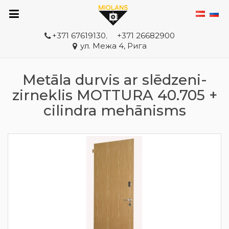
+371 67619130
,
+371 26682900
ул. Межа 4, Рига
Metāla durvis ar slēdzeni-
zirneklis MOTTURA 40.705 +
cilindra mehānisms