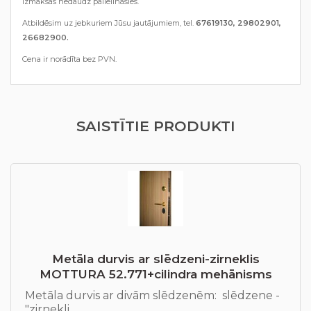
izmaksas nedaudz palielināsies.
Atbildēsim uz jebkuriem Jūsu jautājumiem, tel.
67619130, 29802901,
26682900.
Cena ir norādīta bez PVN.
SAISTĪTIE PRODUKTI
Metāla durvis ar slēdzeni-zirneklis
MOTTURA 52.771+cilindra mehānisms
Metāla durvis ar divām slēdzenēm: slēdzene -
"zirnekli..