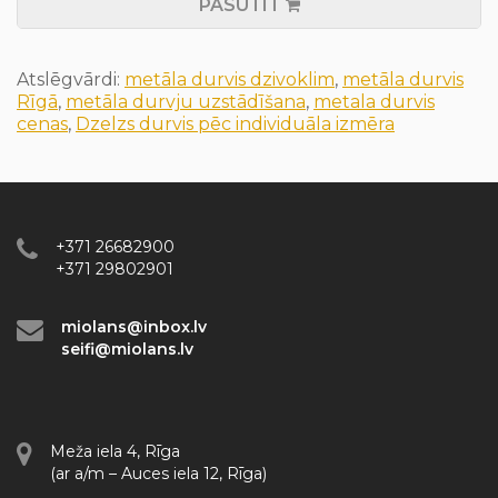
PASŪTĪT
Atslēgvārdi:
metāla durvis dzivoklim
,
metāla durvis
Rīgā
,
metāla durvju uzstādīšana
,
metala durvis
cenas
,
Dzelzs durvis pēc individuāla izmēra
+371 26682900
+371 29802901
miolans@inbox.lv
seifi@miolans.lv
Meža iela 4, Rīga
(ar a/m – Auces iela 12, Rīga)