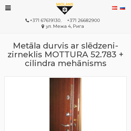
+371 67619130
,
+371 26682900
ул. Межа 4, Рига
Metāla durvis ar slēdzeni-
zirneklis MOTTURA 52.783 +
cilindra mehānisms