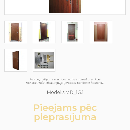
Fotogrāfijām ir informatīvs raksturs, kas
nevienmēr atspoguļo preces patieso izskatu.
Modelis:MD_1.5.1
Pieejams pēc
pieprasījuma