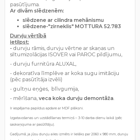
pasūtījuma.
Ar divām slēdzenēm:
slēdzene ar cilindra mehānismu
slēdzene-"zirneklis" MOTTURA 52.783
Durvju vērtībā
ietilpst:
-
durvju rāmis, durvju vērtne ar skaņas un
siltumizolācijas ISOVER vai PAROC pildījumu,
- durvju furnitūra ALUXAL,
- dekoratīva līmplēve ar koka sugu imitāciju
(pēc pasūtītāja izvēli)
- gultņu eņģes, blīvgumija,
- mērīšana,
veca koka durvju demontāža
.
Ir iespējama papildus apdare ar MDF plāksni.
Izgatavošanas un uzstādīšanas termiņš – 3-10 darba dienu laikā (pēc
saskaņojuma ar pasūtītāju).
Gadījumā, ja jūsu durvju ailes izmērs ir lielāks par 2060 x 980 mm, durvju