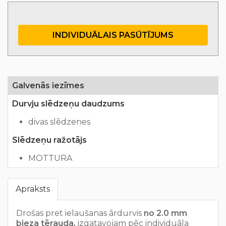
INDIVIDUĀLAIS PASŪTĪJUMS
Galvenās iezīmes
Durvju slēdzeņu daudzums
divas slēdzenes
Slēdzeņu ražotājs
MOTTURA
Apraksts
Drošas pret ielaušanas ārdurvis
no 2.0 mm
bieza tērauda,
izgatavojam pēc individuāla