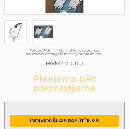
Fotogrāfijām ir informatīvs raksturs, kas
nevienmēr atspoguļo preces patieso izskatu.
Modelis:MD_1.5.2
Pieejams pēc
pieprasījuma
INDIVIDUĀLAIS PASŪTĪJUMS