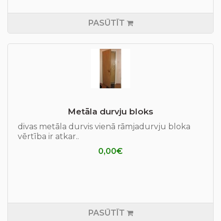
PASŪTĪT
Metāla durvju bloks
divas metāla durvis vienā rāmjadurvju bloka
vērtība ir atkar..
0,00€
PASŪTĪT