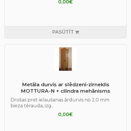
0,00€
PASŪTĪT
Metāla durvis ar slēdzeni-zirneklis
MOTTURA-N + cilindra mehānisms
Drošas pret ielaušanas ārdurvis no 2.0 mm
bieza tērauda, izg..
0,00€