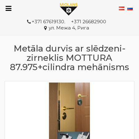
+371 67619130
,
+371 26682900
ул. Межа 4, Рига
Metāla durvis ar slēdzeni-
zirneklis MOTTURA
87.975+cilindra mehānisms