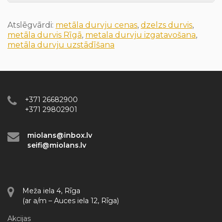
Atslēgvārdi:
metāla durvju cenas
,
dzelzs durvis
,
metāla durvis Rīgā
,
metala durvju izgatavošana
,
metāla durvju uzstādīšana
+371 26682900
+371 29802901
miolans@inbox.lv
seifi@miolans.lv
Meža iela 4, Rīga
(ar a/m – Auces iela 12, Rīga)
Akcijas