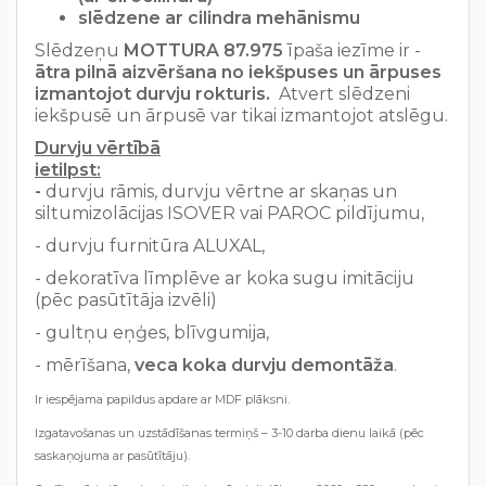
slēdzene ar cilindra mehānismu
Slēdzeņu
MOTTURA 87.975
īpaša iezīme ir -
ātra pilnā aizvēršana no iekšpuses un ārpuses
izmantojot durvju rokturis.
Atvert slēdzeni
iekšpusē un ārpusē var tikai izmantojot atslēgu.
Durvju vērtībā
ietilpst:
-
durvju rāmis, durvju vērtne ar skaņas un
siltumizolācijas ISOVER vai PAROC pildījumu,
- durvju furnitūra ALUXAL,
- dekoratīva līmplēve ar koka sugu imitāciju
(pēc pasūtītāja izvēli)
- gultņu eņģes, blīvgumija,
- mērīšana,
veca koka durvju demontāža
.
Ir iespējama papildus apdare ar MDF plāksni.
Izgatavošanas un uzstādīšanas termiņš – 3-10 darba dienu laikā (pēc
saskaņojuma ar pasūtītāju).