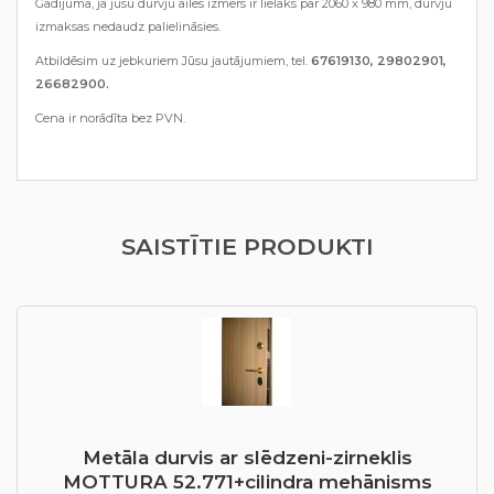
Gadījumā, ja jūsu durvju ailes izmērs ir lielāks par 2060 x 980 mm, durvju
izmaksas nedaudz palielināsies.
Atbildēsim uz jebkuriem Jūsu jautājumiem, tel.
67619130, 29802901,
26682900.
Cena ir norādīta bez PVN.
SAISTĪTIE PRODUKTI
Metāla durvis ar slēdzeni-zirneklis
MOTTURA 52.771+cilindra mehānisms