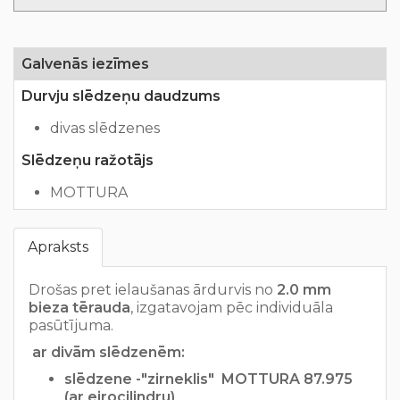
Galvenās iezīmes
Durvju slēdzeņu daudzums
divas slēdzenes
Slēdzeņu ražotājs
MOTTURA
Apraksts
Drošas pret ielaušanas ārdurvis no
2.0 mm
bieza tērauda
, izgatavojam pēc individuāla
pasūtījuma.
ar divām slēdzenēm:
slēdzene -"zirneklis" MOTTURA 87.975
(ar eirocilindru)