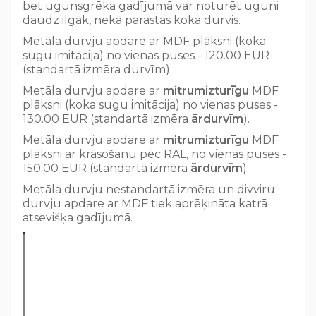
bet ugunsgrēka gadījumā var noturēt uguni
daudz ilgāk, nekā parastas koka durvis.
Metāla durvju apdare ar MDF plāksni (koka
sugu imitācija) no vienas puses - 120.00 EUR
(standartā izmēra durvīm).
Metāla durvju apdare ar
mitrumizturīgu
MDF
plāksni (koka sugu imitācija) no vienas puses -
130.00 EUR (standartā izmēra
ārdurvīm
).
Metāla durvju apdare ar
mitrumizturīgu
MDF
plāksni ar krāsošanu pēc RAL, no vienas puses -
150.00 EUR (standartā izmēra
ārdurvīm
).
Metāla durvju nestandartā izmēra un divviru
durvju apdare ar MDF tiek aprēķināta katrā
atsevišķa gadījumā.