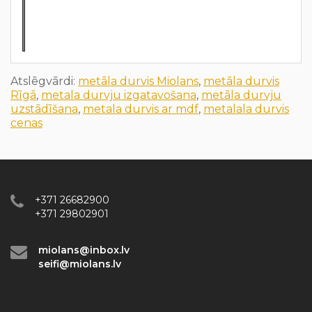
Atslēgvārdi:
metāla durvis Miolans
,
metāla durvis
Rīgā
,
metala durvju izgatavošana
,
metāla durvju
uzstādīšana
,
metala durvis ar mdf
,
metalala durvis
cenas
+371 26682900
+371 29802901
miolans@inbox.lv
seifi@miolans.lv