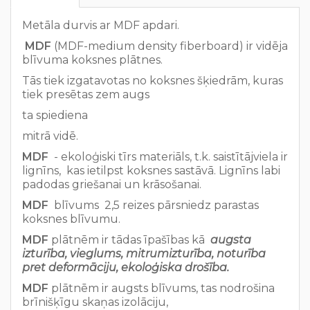
Metāla durvis ar MDF apdari.
MDF
(MDF-medium density fiberboard) ir vidēja
blīvuma koksnes plātnes.
Tās tiek izgatavotas no koksnes šķiedrām, kuras
tiek presētas zem augs
ta spiediena
mitrā vidē.
MDF
- ekoloģiski tīrs materiāls, t.k. saistītājviela ir
lignīns, kas ietilpst koksnes sastāvā. Lignīns labi
padodas griešanai un krāsošanai.
MDF
blīvums 2,5 reizes pārsniedz parastas
koksnes blīvumu.
MDF
plātnēm ir tādas īpašības kā
augsta
izturība, vieglums, mitrumizturība, noturība
pret deformāciju, ekoloģiska drošība.
MDF
plātnēm ir augsts blīvums, tas nodrošina
brīnišķīgu skaņas izolāciju,