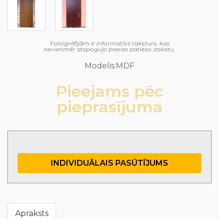
Fotogrāfijām ir informatīvs raksturs, kas
nevienmēr atspoguļo preces patieso izskatu.
Modelis:MDF
Pieejams pēc
pieprasījuma
INDIVIDUĀLAIS PASŪTĪJUMS
Apraksts