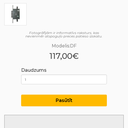
Fotogrāfijām ir informatīvs raksturs, kas
nevienmēr atspoguļo preces patieso izskatu.
Modelis:DF
117,00€
Daudzums
Pasūtīt