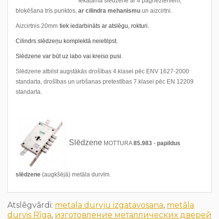
Iekaļamā slēdzene
ar 4 pagriezieniem,
bloķēšana trīs punktos,
ar cilindra mehanismu
un aizcirtni.
Aizcirtnis 20mm
tiek iedarbināts ar atslēgu, rokturi.
Cilindrs slēdzeņu komplektā neietilpst.
Slēdzene var būt uz labo vai kreiso pusi.
Slēdzene atbilst augstākās drošības
4.klasei pēc ENV 1627-2000
standarta, d
rošības un urbšanas pretestība
s 7.klasei pēc
EN 12209
standarta.
Slēdzene
MOTTURA
85.983
-
papildus
slēdzene
(augkšējā) metāla durvīm.
Atslēgvārdi:
metala durvju izgatavosana
,
metāla
durvis Rīga
,
изготовление металлических дверей