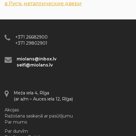
в Риге
,
металлические двери
+371 26682900
+371 29802901
miolans@inbox.lv
seifi@miolans.lv
Meža iela 4, Rīga
(ar a/m – Auces iela 12, Rīga)
Akcijas
Ražošana saskaņā ar pasūtījumu
Par mums
Par durvīm