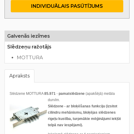
INDIVIDUĀLAIS PASŪTĪJUMS
Galvenās iezīmes
Slēdzeņu ražotājs
MOTTURA
Apraksts
Slēdzene MOTTURA
85.971
-
pamatslēdzene
(apakšējā) metāla
durvīm.
Slēdzene
- ar bloķēšanas funkciju (izsitot
cilindru mehānismu, bloķējas slēdzenes
rigeļu kustība, turpmākie mēģinājumi iekļūt
telpā nav iespējami).