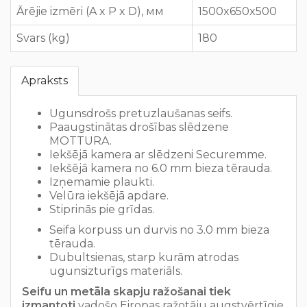
Ārējie izmēri (A x P x D), мм
1500x650x500
Svars (kg)
180
Apraksts
Ugunsdrošs pretuzlaušanas seifs.
Paaugstinātas drošības slēdzene
MOTTURA.
Iekšējā kamera ar slēdzeni Securemme.
Iekšējā kamera no 6.0 mm bieza tērauda.
Izņemamie plaukti.
Velūra iekšējā apdare.
Stiprinās pie grīdas.
Seifa korpuss un durvis no 3.0 mm bieza
tērauda.
Dubultsienas, starp kurām atrodas
ugunsizturīgs materiāls.
Seifu un metāla skapju ražošanai tiek
izmantoti
vadošo Eiropas ražotāju augstvērtīgie