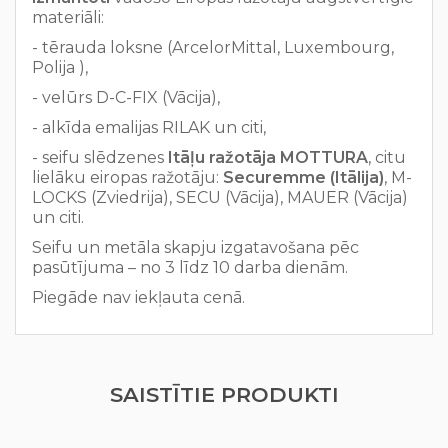
materiāli:
- tērauda loksne (ArcelorMittal, Luxembourg,
Polija ),
- velūrs D-C-FIX (Vācija),
- alkīda emalijas RILAK un citi,
- seifu slēdzenes
Itāļu ražotāja
MOTTURA
, citu
lielāku eiropas ražotāju:
Securemme (Itālija)
, M-
LOCKS (Zviedrija), SECU (Vācija), MAUER (Vācija)
un citi.
Seifu un metāla skapju izgatavošana pēc
pasūtījuma – no 3 līdz 10 darba dienām.
Piegāde nav iekļauta cenā.
SAISTĪTIE PRODUKTI