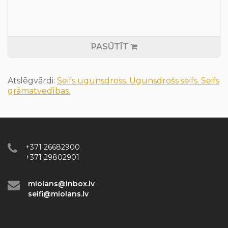
PASŪTĪT
Atslēgvārdi:
Seifs ugunsdross. Ugunsdrošs seifs. Seifs
grāmatvedības.
+371 26682900
+371 29802901
miolans@inbox.lv
seifi@miolans.lv