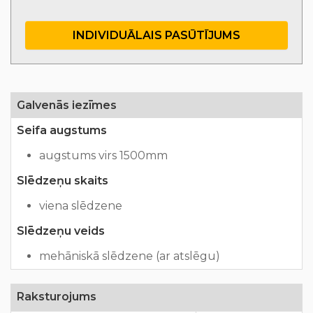
INDIVIDUĀLAIS PASŪTĪJUMS
Galvenās iezīmes
Seifa augstums
augstums virs 1500mm
Slēdzeņu skaits
viena slēdzene
Slēdzeņu veids
mehāniskā slēdzene (ar atslēgu)
Raksturojums