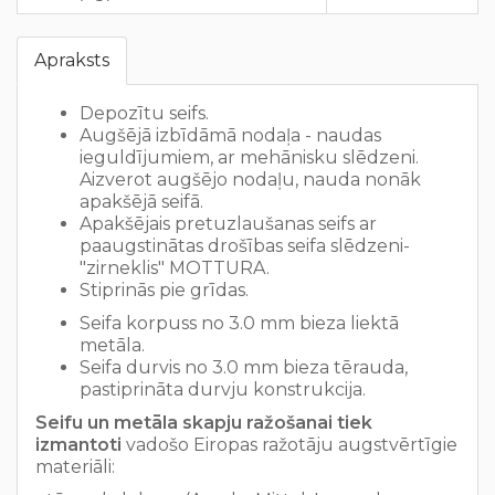
Apraksts
Depozītu seifs.
Augšējā izbīdāmā nodaļa - naudas
ieguldījumiem, ar mehānisku slēdzeni.
Aizverot augšējo nodaļu, nauda nonāk
apakšējā seifā.
Apakšējais pretuzlaušanas seifs ar
paaugstinātas drošības seifa slēdzeni-
"zirneklis" MOTTURA.
Stiprinās pie grīdas.
Seifa korpuss no 3.0 mm bieza liektā
metāla.
Seifa durvis no 3.0 mm bieza tērauda,
pastiprināta durvju konstrukcija.
Seifu un metāla skapju ražošanai tiek
izmantoti
vadošo Eiropas ražotāju augstvērtīgie
materiāli: