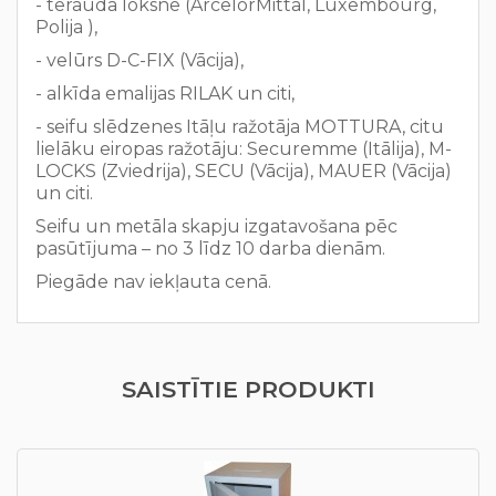
- tērauda loksne (ArcelorMittal, Luxembourg,
Polija ),
- velūrs D-C-FIX (Vācija),
- alkīda emalijas RILAK un citi,
- seifu slēdzenes Itāļu ražotāja MOTTURA, citu
lielāku eiropas ražotāju: Securemme (Itālija), M-
LOCKS (Zviedrija), SECU (Vācija), MAUER (Vācija)
un citi.
Seifu un metāla skapju izgatavošana pēc
pasūtījuma – no 3 līdz 10 darba dienām.
Piegāde nav iekļauta cenā.
SAISTĪTIE PRODUKTI