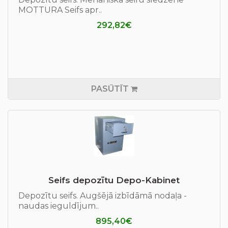
MOTTURA Seifs apr..
292,82€
PASŪTĪT
Seifs depozītu Depo-Kabinet
Depozītu seifs. Augšējā izbīdāmā nodaļa -
naudas ieguldījum..
895,40€