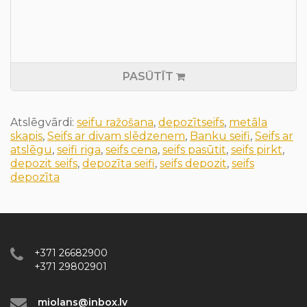
PASŪTĪT
Atslēgvārdi:
seifu ražošana
,
depozītseifs
,
metāla
skapis
,
Seifs ar divam slēdzenem
,
Banku seifi
,
Seifs ar
atslēgu
,
seifi riga
,
seifs cena
,
seifs pasūtit
,
seifs pirkt
,
depozit seifs
,
depozīta seifi
,
seifs depozit
,
seifs
depozīta
+371 26682900
+371 29802901
miolans@inbox.lv