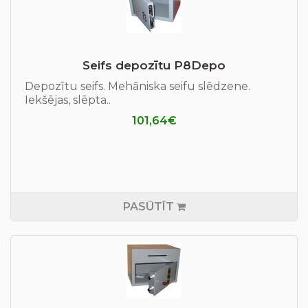
Seifs depozītu P8Depo
Depozītu seifs. Mehāniska seifu slēdzene.
Iekšējas, slēpta..
101,64€
PASŪTĪT