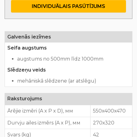
INDIVIDUĀLAIS PASŪTĪJUMS
Galvenās iezīmes
Seifa augstums
augstums no 500mm līdz 1000mm
Slēdzeņu veids
mehāniskā slēdzene (ar atslēgu)
Raksturojums
Ārējie izmēri (A x P x D), мм
550х400х470
Durvju ailes izmērs (A x P), мм
270х320
Svars (kg)
42