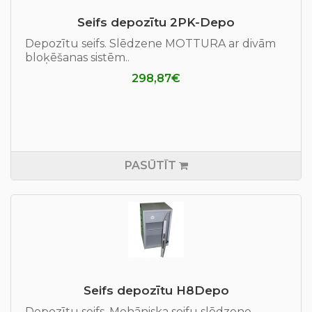
Seifs depozītu 2PK-Depo
Depozītu seifs. Slēdzene MOTTURA ar divām
bloķēšanas sistēm..
298,87€
PASŪTĪT
Seifs depozītu H8Depo
Depozītu seifs. Mehāniska seifu slēdzene