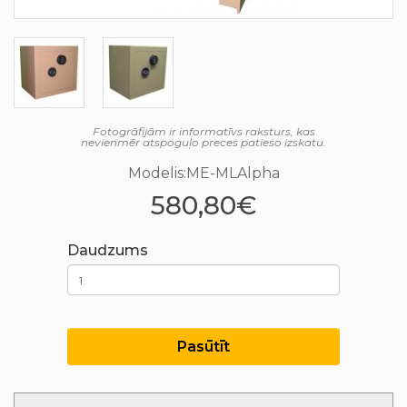
Fotogrāfijām ir informatīvs raksturs, kas
nevienmēr atspoguļo preces patieso izskatu.
Modelis:ME-MLAlpha
580,80€
Daudzums
Pasūtīt