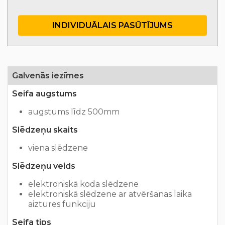
INDIVIDUĀLAIS PASŪTĪJUMS
Galvenās iezīmes
Seifa augstums
augstums līdz 500mm
Slēdzeņu skaits
viena slēdzene
Slēdzeņu veids
elektroniskā koda slēdzene
elektroniskā slēdzene ar atvēršanas laika
aiztures funkciju
Seifa tips