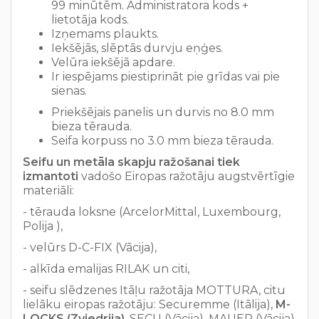
99 minūtēm. Administratora kods +
lietotāja kods.
Izņemams plaukts.
Iekšējās, slēptās durvju eņģes.
Velūra iekšējā apdare.
Ir iespējams piestiprināt pie grīdas vai pie
sienas.
Priekšējais panelis un durvis no 8.0 mm
bieza tērauda.
Seifa korpuss no 3.0 mm bieza tērauda.
Seifu un metāla skapju ražošanai tiek
izmantoti
vadošo Eiropas ražotāju augstvērtīgie
materiāli:
- tērauda loksne (ArcelorMittal, Luxembourg,
Polija ),
- velūrs D-C-FIX (Vācija),
- alkīda emalijas RILAK un citi,
- seifu slēdzenes Itāļu ražotāja MOTTURA, citu
lielāku eiropas ražotāju: Securemme (Itālija),
M-
LOCKS (Zviedrija)
, SECU (Vācija), MAUER (Vācija)