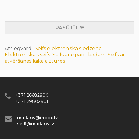
PASŪTĪT
Atslēgvārdi:
Seifs elektroniska sledzene.
Elektroniskais seifs. Seifs ar ciparu kodam. Seifs ar
atvēršanas laika aiztures
+371 26682900
+371 29802901
miolans@inbox.lv
seifi@miolans.lv