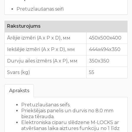
Pretuzlaušanas seifi
Raksturojums
Ārējie izmēri (A x P x D), мм
450x500x400
Iekšējie izmēri (A x P x D), мм
444x494x350
Durvju ailes izmērs (A x P), мм
350x350
Svars (kg)
55
Apraksts
Pretuzlaušanas seifs.
Priekšējais panelis un durvis no 8.0 mm
bieza tērauda.
Elektroniska ciparu slēdzene M-LOCKS ar
atvēršanas laika aiztures funkciju no 1 līdz