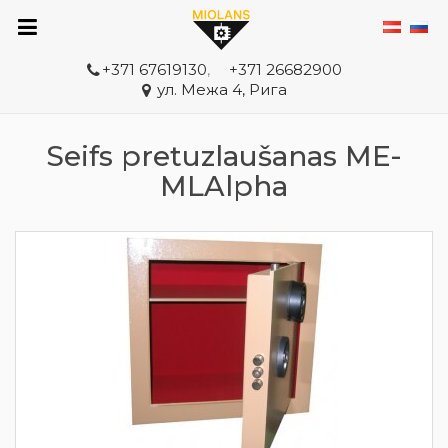
+371 67619130
,
+371 26682900
ул. Межа 4, Рига
Seifs pretuzlaušanas ME-
MLAlpha