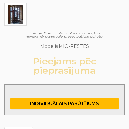
Fotogrāfijām ir informatīvs raksturs, kas
nevienmēr atspoguļo preces patieso izskatu.
Modelis:MIO-RESTES
Pieejams pēc
pieprasījuma
INDIVIDUĀLAIS PASŪTĪJUMS