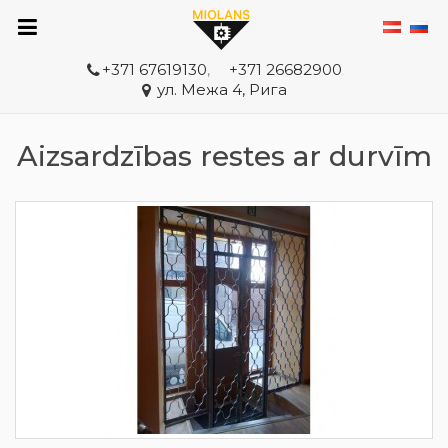
+371 67619130
,
+371 26682900
ул. Межа 4, Рига
Aizsardzības restes ar durvīm