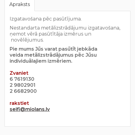
Apraksts
Izgatavošana pēc pasūtījuma.
Nestandarta metālizstrādājumu izgatavošana,
ņemot vērā pasūtītāja izmērus un
novēlējumus.
Pie mums Jūs varat pasūtīt jebkāda
veida metālizstrādājumus pēc Jūsu
individuālajiem izmēriem.
Zvaniet
6 7619130
2 9802901
2 6682900
rakstiet
seifi@miolans.lv