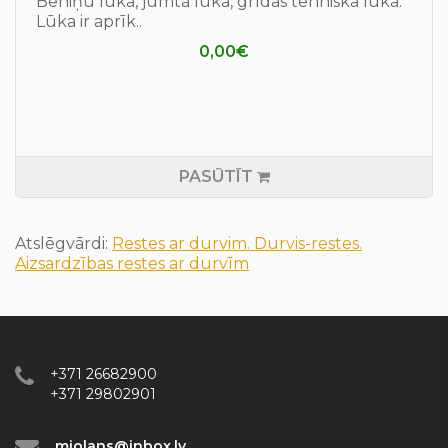
Bēniņu lūka, jumta lūka, grīdas tehniskā lūka.
Lūka ir aprīk..
0,00€
PASŪTĪT
Atslēgvārdi:
Restes ar durvim. Durvis-restes.
Aizsardzības restes ar durvīm
+371 26682900
+371 29802901
miolans@inbox.lv