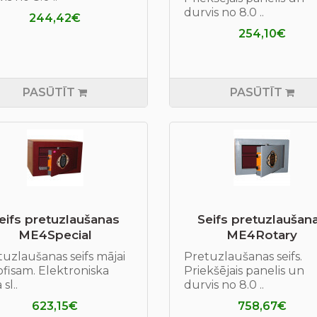
durvis no 8.0 ..
244,42€
254,10€
PASŪTĪT
PASŪTĪT
eifs pretuzlaušanas
Seifs pretuzlaušan
ME4Special
МE4Rotary
uzlaušanas seifs mājai
Pretuzlaušanas seifs.
fisam. Elektroniska
Priekšējais panelis un
 sl..
durvis no 8.0 ..
623,15€
758,67€