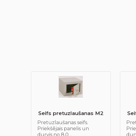
Seifs pretuzlaušanas М2
Sei
Pretuzlaušanas seifs.
Pret
Priekšējais panelis un
Prie
durvis no 8.0 ..
durv