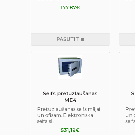
177,87€
PASŪTĪT
Seifs pretuzlaušanas
S
ME4
Pretuzlaušanas seifs mājai
Pret
un ofisam. Elektroniska
un o
seifa sl..
seifa
531,19€