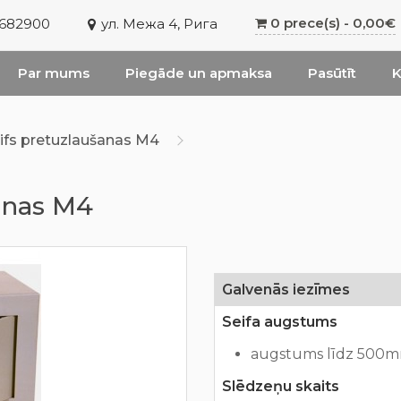
0 prece(s) - 0,00€
6682900
ул. Межа 4, Рига
Par mums
Piegāde un apmaksa
Pasūtīt
K
ifs pretuzlaušanas М4
anas М4
Galvenās iezīmes
Seifa augstums
augstums līdz 500
Slēdzeņu skaits