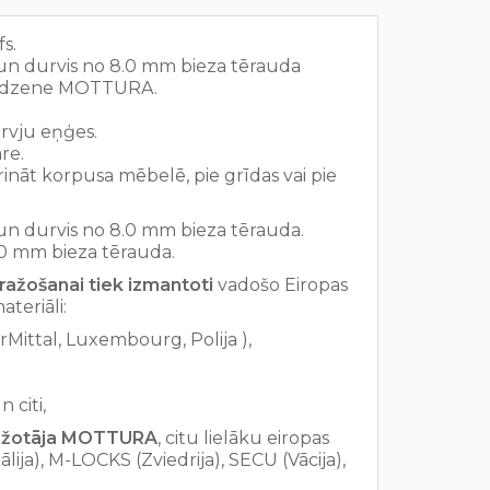
s.
s un durvis no 8.0 mm bieza tērauda
slēdzene MOTTURA.
urvju eņģes.
re.
prināt korpusa mēbelē, pie grīdas vai pie
 un durvis no 8.0 mm bieza tērauda.
.0 mm bieza tērauda.
ražošanai tiek izmantoti
vadošo Eiropas
materiāli:
rMittal, Luxembourg, Polija ),
 citi,
ražotāja MOTTURA
, citu lielāku eiropas
lija), M-LOCKS (Zviedrija), SECU (Vācija),