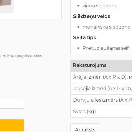
viena slēdzene
Slēdzeņu veids
mehāniskā slēdzene (
Seifa tips
Pretuzlaušanas seifi
ienmēr atspoguļo preces
Raksturojums
Ārējie izmēri (A x P x D),
Iekšējie izmēri (A x P x D
Durvju ailes izmērs (A x 
Svars (kg)
Apraksts