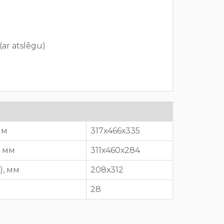
ar atslēgu)
 мм
317х466х335
), мм
311х460х284
P), мм
208х312
28