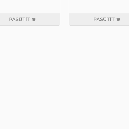
PASŪTĪT
PASŪTĪT