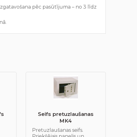
izgatavošana pēc pasūtījuma – no 3 līdz
nā.
fs
Seifs pretuzlaušanas
МK4
Pretuzlaušanas seifs.
Priekšējais panelis un