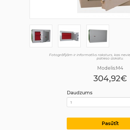
Fotogrāfijām ir informatīvs raksturs, kas nev
patieso izskatu.
Modelis:M4
304,92€
Daudzums
Pasūtīt