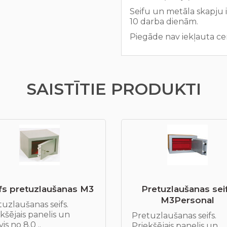
Seifu un metāla skapju 
10 darba dienām.
Piegāde nav iekļauta ce
SAISTĪTIE PRODUKTI
fs pretuzlaušanas М3
Pretuzlaušanas sei
М3Personal
uzlaušanas seifs.
kšējais panelis un
Pretuzlaušanas seifs.
is no 8.0 ..
Priekšējais panelis un