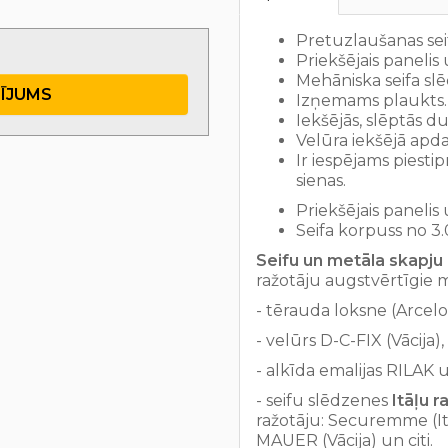
Pretuzlaušanas seif
Priekšējais paneli
Mehāniska seifa 
TĪJUMS
Izņemams plaukts.
Iekšējās, slēptās d
Velūra iekšējā apda
Ir iespējams piesti
sienas.
Priekšējais panelis
Seifa korpuss no 3
Seifu un metāla skapju 
ražotāju augstvērtīgie 
- tērauda loksne (Arcelo
- velūrs D-C-FIX (Vācija),
- alkīda emalijas RILAK un
- seifu slēdzenes
Itāļu 
ražotāju: Securemme (Itā
MAUER (Vācija) un citi.