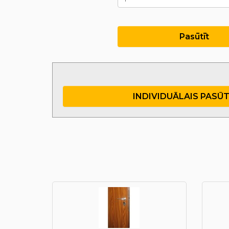
Pasūtīt
INDIVIDUĀLAIS PASŪ