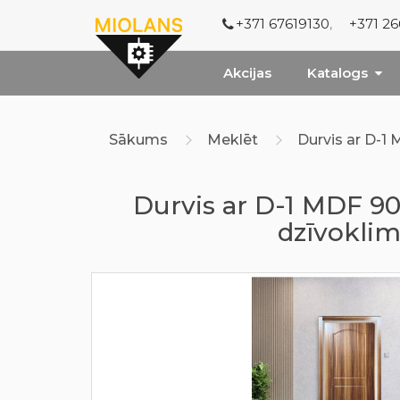
+371 67619130
,
+371 2
Akcijas
Katalogs
Sākums
Meklēt
Durvis ar D-
Durvis ar D-1 MDF 
dzīvokli