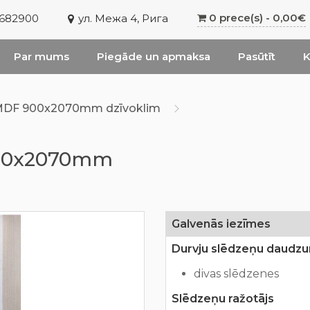
0 prece(s) - 0,00€
6682900
ул. Межа 4, Рига
Par mums
Piegāde un apmaksa
Pasūtīt
K
1 MDF 900x2070mm dzīvoklim
900x2070mm
m
Galvenās iezīmes
Durvju slēdzeņu daudz
divas slēdzenes
Slēdzeņu ražotājs