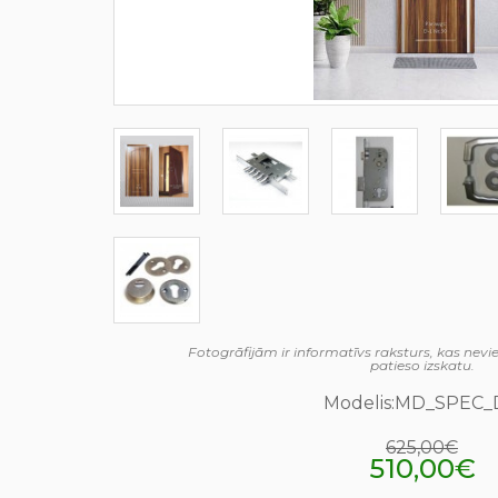
Fotogrāfijām ir informatīvs raksturs, kas nev
patieso izskatu.
Modelis:MD_SPEC_
625,00€
510,00€