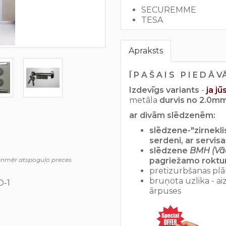
SECUREMME
TESA
Apraksts
Ī P A Š A I S P I E D Ā 
Izdevīgs variants
-
ja j
metāla
durvis
no 2.0m
ar divām slēdzenēm:
slēdzene-"zirnekl
serdeni, ar servis
slēdzene
BMH (Vāc
ienmēr atspoguļo preces
pagriežamo roktur
pretizurbšanas plā
bruņota uzlika - a
D-1
ārpuses