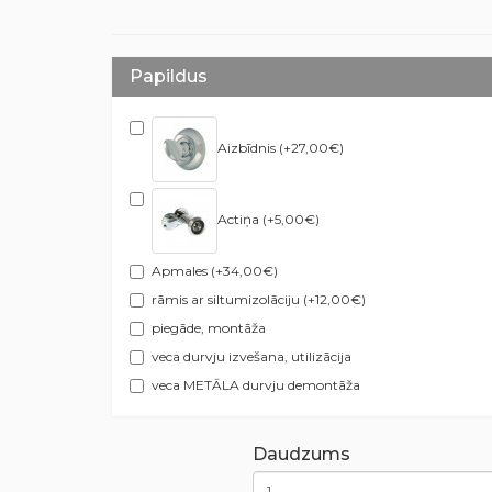
Papildus
Aizbīdnis (+27,00€)
Actiņa (+5,00€)
Apmales (+34,00€)
rāmis ar siltumizolāciju (+12,00€)
piegāde, montāža
veca durvju izvešana, utilizācija
veca METĀLA durvju demontāža
Daudzums