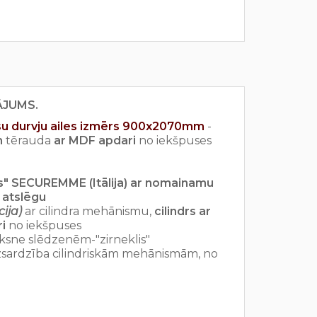
VĀJUMS.
ūsu durvju ailes izmērs 900x2070mm
-
m
tērauda
ar MDF apdari
no iekšpuses
is" SECUREMME (Itālija) ar nomainamu
a atslēgu
ija)
ar cilindra mehānismu,
cilindrs ar
i
no iekšpuses
ksne slēdzenēm-"zirneklis"
izsardzība cilindriskām mehānismām, no