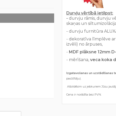
Durvju vērtībā ietilpst:
-
durvju rāmis, durvju 
skaņas un siltumizolāci
- durvju furnitūra ALUXA
- dekoratīva līmplēve ar
izvēli) no ārpuses,
-
MDF plāksne 12mm D-
- mērīšana,
veca koka 
Izgatavošanas un uzstādīšanas t
pasūtītāju).
Atbildēsim uz jebkuriem Jūsu jautā
Cena ir norādīta bez PVN.