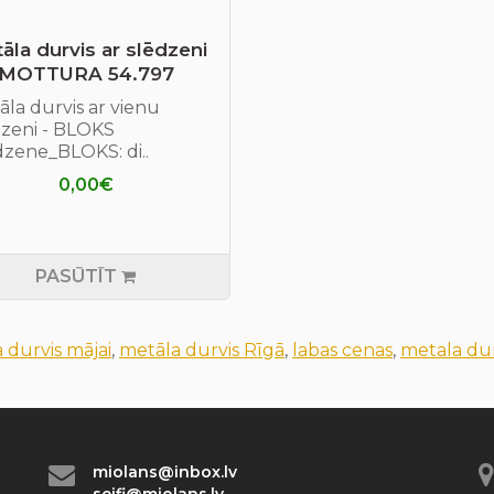
āla durvis ar slēdzeni
MOTTURA 54.797
la durvis ar vienu
dzeni - BLOKS
dzene_BLOKS: di..
0,00€
PASŪTĪT
 durvis mājai
,
metāla durvis Rīgā
,
labas cenas
,
metala du
miolans@inbox.lv