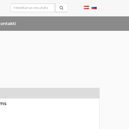
ontakti
ums