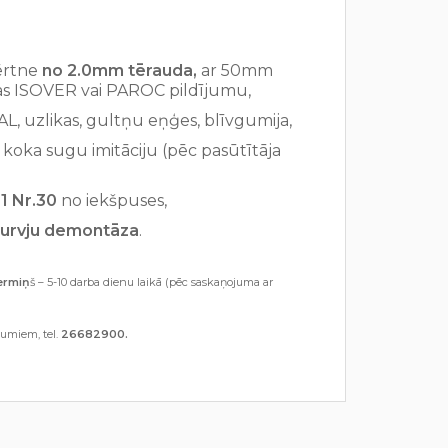
vērtne
no 2.0mm tērauda,
ar 50mm
jas ISOVER vai PAROC pildījumu,
L, uzlikas, gultņu eņģes, blīvgumija,
 koka sugu imitāciju (pēc pasūtītāja
1 Nr.30
no iekšpuses,
durvju demontāza
.
ermiņ
š – 5-10 darba dienu laikā (pēc saskaņojuma ar
jumiem, tel.
26682900.