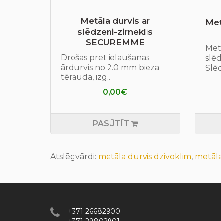
Metāla durvis ar
Met
slēdzeni-zirneklis
SECUREMME
Metā
Drošas pret ielaušanas
slē
ārdurvis no 2.0 mm bieza
Slē
tērauda, izg..
0,00€
PASŪTĪT
Atslēgvārdi:
metāla durvis dzivoklim
,
metāla
+371 26682900