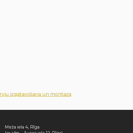
rvju izgatavošana un montaza
Meža iela 4, Rīga