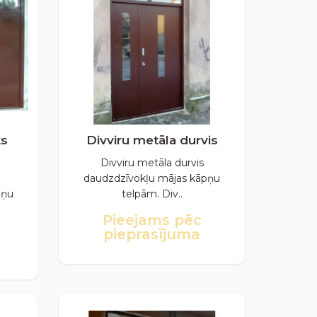
ks
Divviru metāla durvis
Divviru metāla durvis
daudzdzīvokļu mājas kāpņu
pņu
telpām. Div..
Pieejams pēc
pieprasījuma