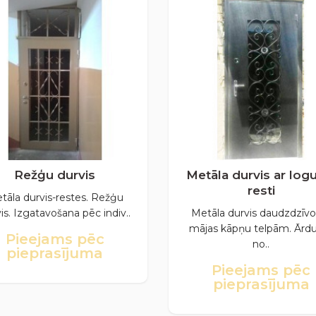
Režģu durvis
Metāla durvis ar log
resti
tāla durvis-restes. Režģu
is. Izgatavošana pēc indiv..
Metāla durvis daudzdzīvo
mājas kāpņu telpām. Ārdu
Pieejams pēc
no..
pieprasījuma
Pieejams pēc
pieprasījuma