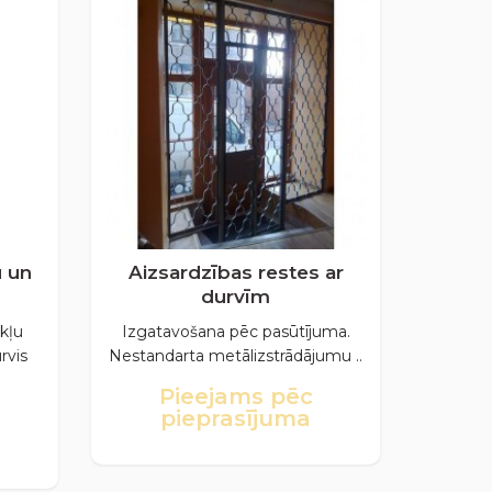
u un
Aizsardzības restes ar
durvīm
kļu
Izgatavošana pēc pasūtījuma.
rvis
Nestandarta metālizstrādājumu ..
Pieejams pēc
pieprasījuma