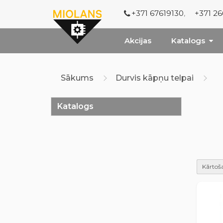
+371 67619130
,
+371 2
Akcijas
Katalogs
Sākums
Durvis kāpņu telpai
Katalogs
Kārtoša