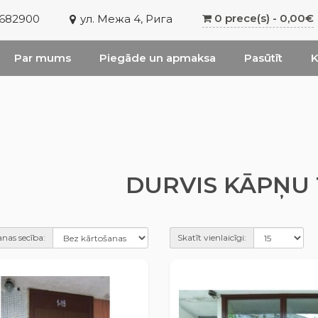
0 prece(s) - 0,00€
6682900
ул. Межа 4, Рига
Par mums
Piegāde un apmaksa
Pasūtīt
K
DURVIS KĀPŅU 
nas secība:
Skatīt vienlaicīgi: