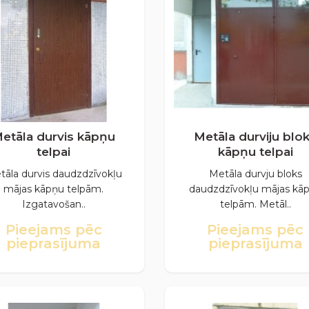
etāla durvis kāpņu
Metāla durviju blo
telpai
kāpņu telpai
tāla durvis daudzdzīvokļu
Metāla durvju bloks
mājas kāpņu telpām.
daudzdzīvokļu mājas kā
Izgatavošan..
telpām. Metāl..
Pieejams pēc
Pieejams pēc
pieprasījuma
pieprasījuma