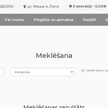
0 prece(s) - 0,00€
6682900
ул. Межа 4, Рига
Par mums
Piegāde un apmaksa
Pasūtīt
K
Meklēšana
Meklēt preču a
Meklēšanas rezultāts