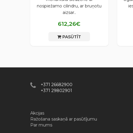
nospiežamo cilindru, ar bruņotu
ie
aizsar..
612,26€
PASŪTĪT
+371 26682900
+371 29802901
Akcijas
Ražošana saskaņā ar pasūtījumu
Par mums