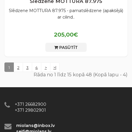
Slēdzene MOTTURA 87.975
Slēdzene MOTTURA 87.975 - pamatslēdzene (apakšējā)
ar cilind..
205,00€
PASŪTĪT
1
2
3
4
>
>|
Rāda no 1 līdz 15 kopā 48 (Kopā lapu - 4)
+371 26682900
+371 29802901
miolans@inbox.lv
seifi@miolans.lv