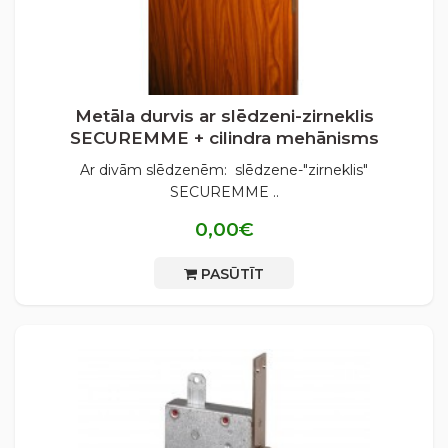
Metāla durvis ar slēdzeni-zirneklis
SECUREMME + cilindra mehānisms
Ar divām slēdzenēm: slēdzene-"zirneklis"
SECUREMME ..
0,00€
PASŪTĪT