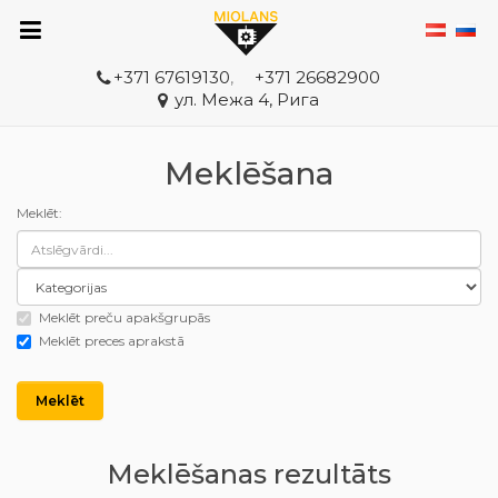
+371 67619130
,
+371 26682900
ул. Межа 4, Рига
Meklēšana
Meklēt:
Meklēt preču apakšgrupās
Meklēt preces aprakstā
Meklēšanas rezultāts