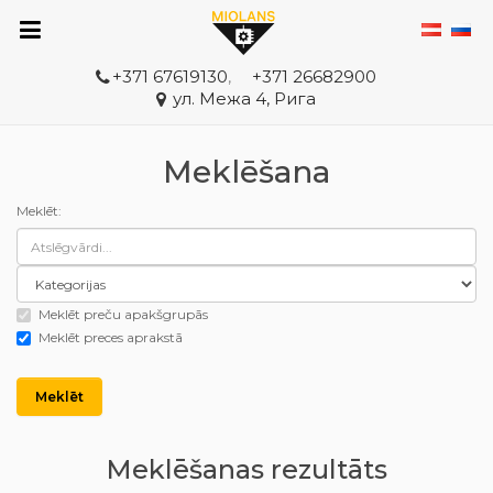
+371 67619130
,
+371 26682900
ул. Межа 4, Рига
Meklēšana
Meklēt:
Meklēt preču apakšgrupās
Meklēt preces aprakstā
Meklēšanas rezultāts