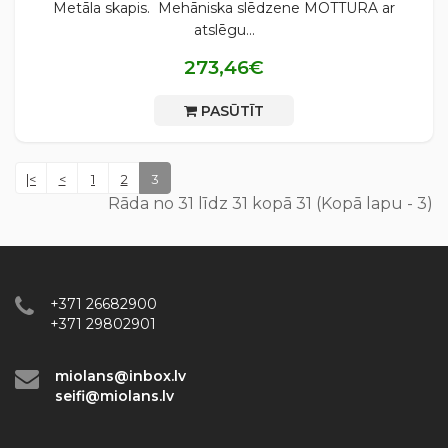
Metāla skapis. Mehāniska slēdzene MOTTURA ar
atslēgu...
273,46€
PASŪTĪT
|<
<
1
2
3
Rāda no 31 līdz 31 kopā 31 (Kopā lapu - 3)
+371 26682900
+371 29802901
miolans@inbox.lv
seifi@miolans.lv