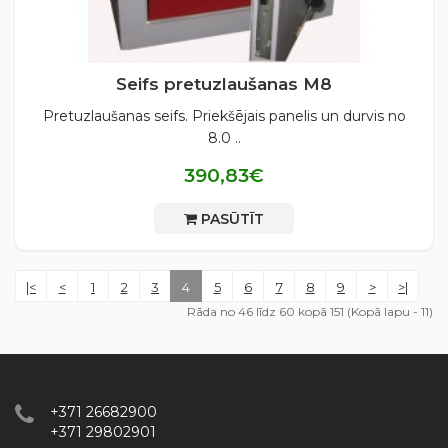
Seifs pretuzlaušanas М8
Pretuzlaušanas seifs. Priekšējais panelis un durvis no
8.0 ..
390,83€
PASŪTĪT
|<
<
1
2
3
4
5
6
7
8
9
>
>|
Rāda no 46 līdz 60 kopā 151 (Kopā lapu - 11)
+371 26682900
+371 29802901