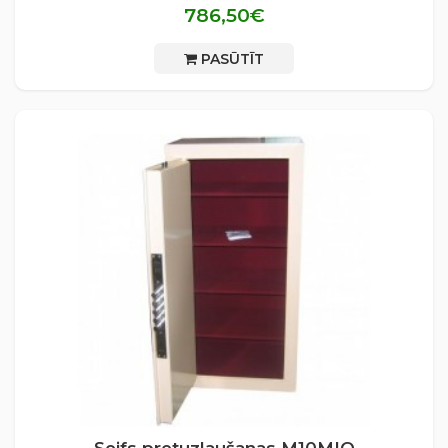
786,50€
PASŪTĪT
Seifs pretuzlaušanas М10MIO