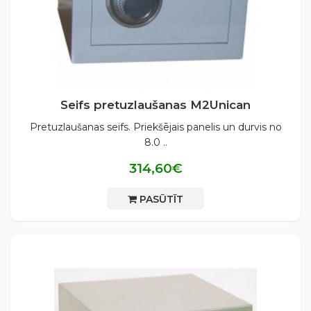
Seifs pretuzlaušanas М2Unican
Pretuzlaušanas seifs. Priekšējais panelis un durvis no
8.0 ..
314,60€
PASŪTĪT