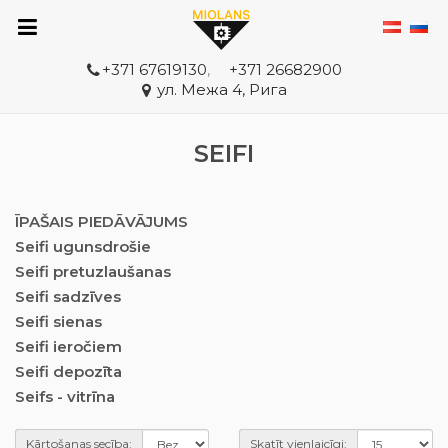
+371 67619130
,
+371 26682900
ул. Межа 4, Рига
SEIFI
ĪPAŠAIS PIEDĀVĀJUMS
Seifi ugunsdrošie
Seifi pretuzlaušanas
Seifi sadzīves
Seifi sienas
Seifi ieročiem
Seifi depozīta
Seifs - vitrīna
Kārtošanas secība:
Skatīt vienlaicīgi: