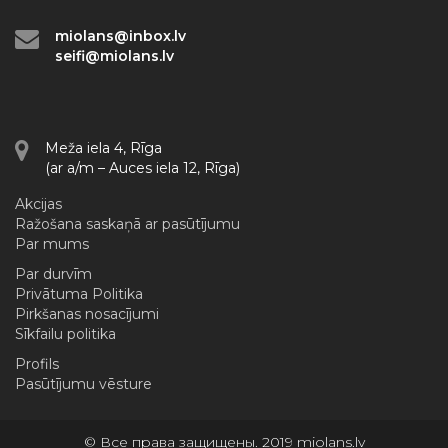
miolans@inbox.lv
seifi@miolans.lv
Meža iela 4, Rīga
(ar a/m – Auces iela 12, Rīga)
Akcijas
Ražošana saskaņā ar pasūtījumu
Par mums
Par durvīm
Privātuma Politika
Pirkšanas nosacījumi
Sīkfailu politika
Profils
Pasūtījumu vēsture
© Все права защищены. 2019 miolans.lv