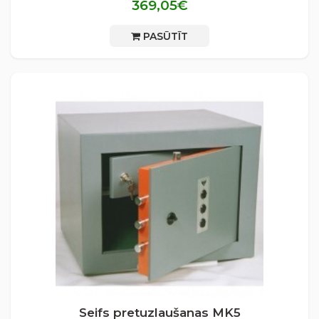
369,05€
PASŪTĪT
Seifs pretuzlaušanas MK5