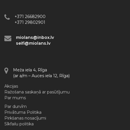
+371 26682900
+371 29802901
miolans@inbox.lv
seifi@miolans.lv
Meža iela 4, Rīga
(ar a/m – Auces iela 12, Rīga)
Akcijas
Ražošana saskaņā ar pasūtījumu
Par mums
Par durvīm
Privātuma Politika
Pirkšanas nosacījumi
Sīkfailu politika