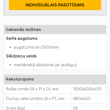
INDIVIDUĀLAIS PASŪTĪJUMS
Galvenās iezīmes
Seifa augstums
augstums virs 1500mm
Slēdzeņu veids
mehāniskā slēdzene (ar atslēgu)
Raksturojums
Ārējie izmēri (A x P x D), мм
1500х500х400
Durvju ailes izmērs (A x P), мм
680х420
Svars (kg)
56