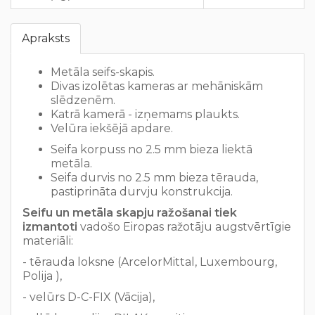
Apraksts
Metāla seifs-skapis.
Divas izolētas kameras ar mehāniskām
slēdzenēm.
Katrā kamerā - izņemams plaukts.
Velūra iekšējā apdare.
Seifa korpuss no 2.5 mm bieza liektā
metāla.
Seifa durvis no 2.5 mm bieza tērauda,
pastiprināta durvju konstrukcija.
Seifu un metāla skapju ražošanai tiek
izmantoti
vadošo Eiropas ražotāju augstvērtīgie
materiāli:
- tērauda loksne (ArcelorMittal, Luxembourg,
Polija ),
- velūrs D-C-FIX (Vācija),