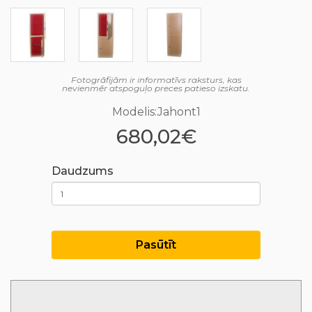
Fotogrāfijām ir informatīvs raksturs, kas
nevienmēr atspoguļo preces patieso izskatu.
Modelis:Jahont1
680,02€
Daudzums
Pasūtīt