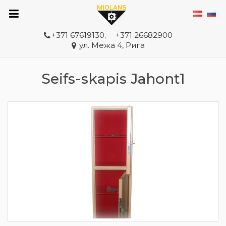
+371 67619130
,
+371 26682900
ул. Межа 4, Рига
Seifs-skapis Jahont1