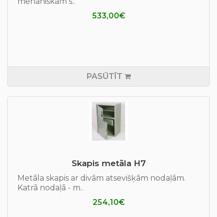
mehāniskām s..
533,00€
PASŪTĪT
Skapis metāla H7
Metāla skapis ar divām atsevišķām nodaļām.
Katrā nodaļā - m..
254,10€