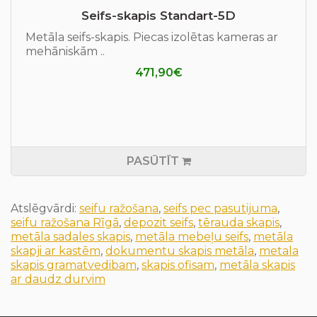
Seifs-skapis Standart-5D
Metāla seifs-skapis. Piecas izolētas kameras ar
mehāniskām ..
471,90€
PASŪTĪT
Atslēgvārdi:
seifu ražošana
,
seifs pec pasutijuma
,
seifu ražošana Rīgā
,
depozit seifs
,
tērauda skapis
,
metāla sadales skapis
,
metāla mebeļu seifs
,
metāla
skapji ar kastēm
,
dokumentu skapis metāla
,
metala
skapis gramatvedibam
,
skapis ofisam
,
metāla skapis
ar daudz durvim