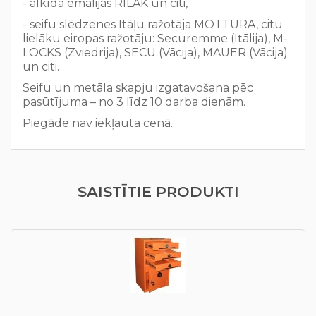
- alkīda emalijas RILAK un citi,
- seifu slēdzenes Itāļu ražotāja MOTTURA, citu
lielāku eiropas ražotāju: Securemme (Itālija), M-
LOCKS (Zviedrija), SECU (Vācija), MAUER (Vācija)
un citi.
Seifu un metāla skapju izgatavošana pēc
pasūtījuma – no 3 līdz 10 darba dienām.
Piegāde nav iekļauta cenā.
SAISTĪTIE PRODUKTI