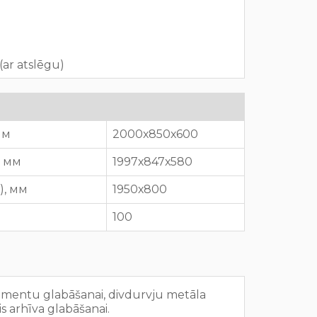
ar atslēgu)
 мм
2000х850х600
), мм
1997х847х580
P), мм
1950х800
100
umentu glabāšanai, divdurvju metāla
is arhīva glabāšanai.