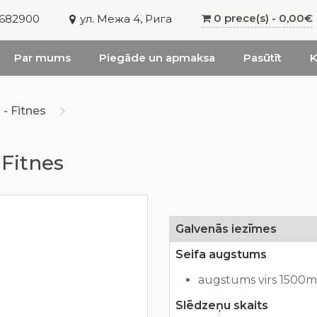
0 prece(s) - 0,00€
6682900
ул. Межа 4, Рига
Par mums
Piegāde un apmaksa
Pasūtīt
K
- Fitnes
 Fitnes
Galvenās iezīmes
Seifa augstums
augstums virs 1500
Slēdzeņu skaits