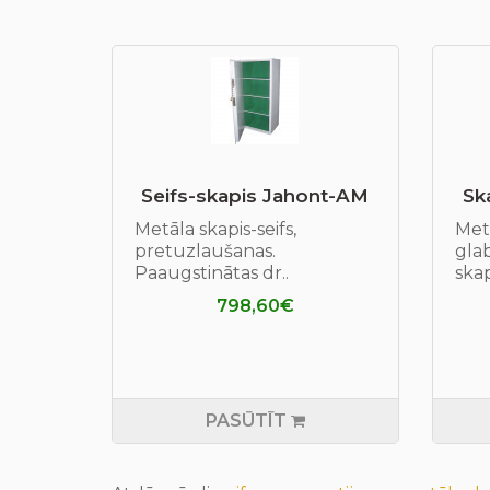
Seifs-skapis Jahont-AM
Sk
Metāla skapis-seifs,
Met
pretuzlaušanas.
glab
Paaugstinātas dr..
skap
798,60€
PASŪTĪT