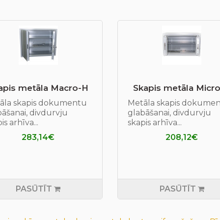
apis metāla Macro-H
Skapis metāla Micr
āla skapis dokumentu
Metāla skapis dokume
āšanai, divdurvju
glabāšanai, divdurvju
is arhīva...
skapis arhīva...
283,14€
208,12€
PASŪTĪT
PASŪTĪT