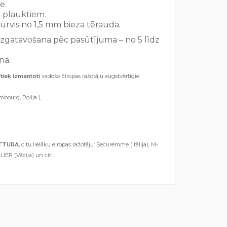
e.
i plauktiem.
urvis no 1,5 mm bieza tērauda.
izgatavošana pēc pasūtījuma – no 5 līdz
nā.
tiek izmantoti
vadošo Eiropas ražotāju augstvērtīgie
mbourg, Polija ),
OTTURA
, citu lielāku eiropas ražotāju: Securemme (Itālija), M-
UER (Vācija) un citi.