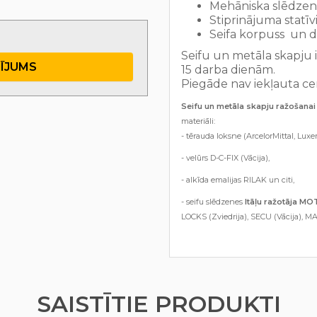
Mehāniska slēdzen
Stiprinājuma statīv
Seifa korpuss un d
Seifu un metāla skapju 
TĪJUMS
15 darba dienām.
Piegāde nav iekļauta ce
Seifu un metāla skapju ražošanai 
materiāli:
- tērauda loksne (ArcelorMittal, Luxe
- velūrs D-C-FIX (Vācija),
- alkīda emalijas RILAK un citi,
- seifu slēdzenes
Itāļu ražotāja M
LOCKS (Zviedrija), SECU (Vācija), MA
SAISTĪTIE PRODUKTI