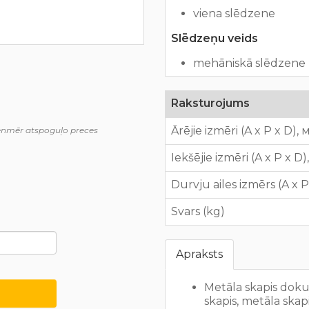
viena slēdzene
Slēdzeņu veids
mehāniskā slēdzene (
Raksturojums
Ārējie izmēri (A x P x D),
ienmēr atspoguļo preces
Iekšējie izmēri (A x P x D
Durvju ailes izmērs (A x 
Svars (kg)
Apraksts
Metāla skapis dok
skapis, metāla skap