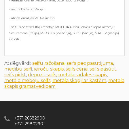
- tērauda loksne (ArcelorMittal, Luxembourg, Polija ),
- velūrs D-C-FIX (Vācija),
- alkīda emalijas RILAK un citi,
- seifu slēdzenes Itāļu ražotāja MOTTURA, citu lielāku eiropas ražotāju:
Securemme (Itālija), M-LOCKS (Zviedrija), SECU (Vācija), MAUER (Vācija)
un citi.
Atslēgvārdi:
seifu ražošana
,
seifs pec pasutijuma
,
medibu seifi
,
ieroču skapis
,
seifs cena
,
seifs pasūtit
,
seifs pirkt
,
depozit seifs
,
metāla sadales skapis
,
metāla mebeļu seifs
,
metāla skapji ar kastēm
,
metala
skapis gramatvedibam
+371 26682900
+371 29802901