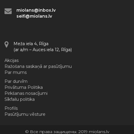
miolans@inbox.lv
seifi@miolans.lv
Meža iela 4, Rīga
(ar a/m – Auces iela 12, Rīga)
Akcijas
Ražošana saskaņā ar pasūtījumu
Par mums
Par durvīm
Privātuma Politika
Pirkšanas nosacījumi
Sīkfailu politika
Profils
Pasūtījumu vēsture
© Все права защищены. 2019 miolans.lv