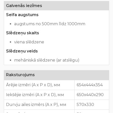
Galvenās iezīmes
Seifa augstums
augstums no 500mm līdz 1000mm
Slēdzeņu skaits
viena slēdzene
Slēdzeņu veids
mehāniskā slēdzene (ar atslēgu)
Raksturojums
Ārējie izmēri (A x P x D), мм
654х444х354
Iekšējie izmēri (A x P x D), мм
650х440х290
Durvju ailes izmērs (A x P), мм
570х330