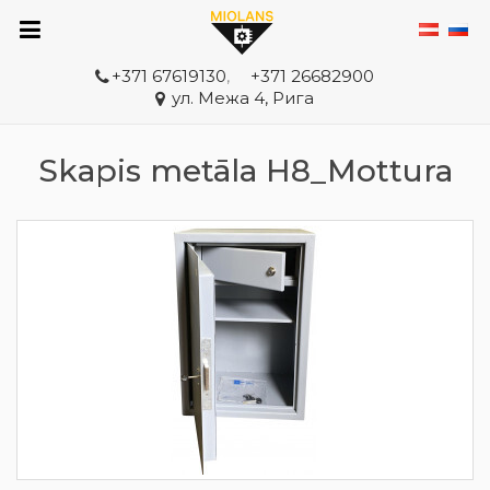
+371 67619130
,
+371 26682900
ул. Межа 4, Рига
Skapis metāla H8_Mottura