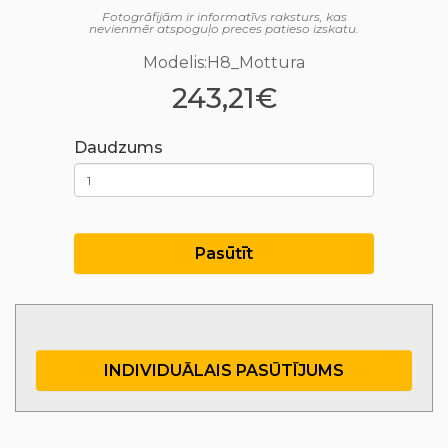
Fotogrāfijām ir informatīvs raksturs, kas
nevienmēr atspoguļo preces patieso izskatu.
Modelis:H8_Mottura
243,21€
Daudzums
Pasūtīt
INDIVIDUĀLAIS PASŪTĪJUMS