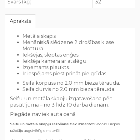
Svars (kg)
32
Apraksts
Metāla skapis.
Mehāniskā slēdzene 2 drošības klase
Mottura.
Iekšējas, slēptas eņģes.
Iekšēja kamera ar atslēgu.
Izņemams plaukts.
Ir iespējams piestiprināt pie grīdas.
Seifa korpuss no 2.0 mm bieza tērauda.
Seifa durvis no 2.0 mm bieza tērauda.
Seifu un metāla skapju izgatavošana pēc
pasūtījuma – no 3 līdz 10 darba dienām.
Piegāde nav iekļauta cenā.
Seifu un metāla skapju ražošanai tiek izmantoti
vadošo Eiropas
ražotāju augstvērtīgie materiāli: