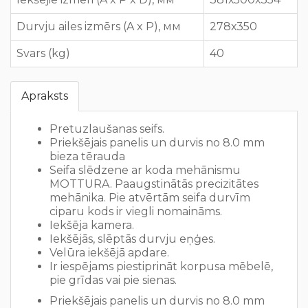
Durvju ailes izmērs (A x P), мм
278х350
Svars (kg)
40
Apraksts
Pretuzlaušanas seifs.
Priekšējais panelis un durvis no 8.0 mm
bieza tērauda
Seifa slēdzene ar koda mehānismu
MOTTURA. Paaugstinātās precizitātes
mehānika. Pie atvērtām seifa durvīm
ciparu kods ir viegli nomaināms.
Iekšēja kamera.
Iekšējās, slēptās durvju eņģes.
Velūra iekšējā apdare.
Ir iespējams piestiprināt korpusa mēbelē,
pie grīdas vai pie sienas.
Priekšējais panelis un durvis no 8.0 mm