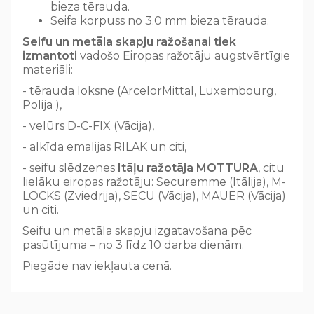
bieza tērauda.
Seifa korpuss no 3.0 mm bieza tērauda.
Seifu un metāla skapju ražošanai tiek
izmantoti
vadošo Eiropas ražotāju augstvērtīgie
materiāli:
- tērauda loksne (ArcelorMittal, Luxembourg,
Polija ),
- velūrs D-C-FIX (Vācija),
- alkīda emalijas RILAK un citi,
- seifu slēdzenes
Itāļu ražotāja MOTTURA
, citu
lielāku eiropas ražotāju: Securemme (Itālija), M-
LOCKS (Zviedrija), SECU (Vācija), MAUER (Vācija)
un citi.
Seifu un metāla skapju izgatavošana pēc
pasūtījuma – no 3 līdz 10 darba dienām.
Piegāde nav iekļauta cenā.