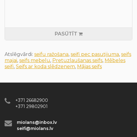
PASŪTĪT
Atslēgvārdi:
seifu ražošana
,
seifi pec pasutijuma
,
seifs
majai
,
seifs mebelu
,
Pretuzlaušanas seifs
,
Mēbeles
seifi
,
Seifs ar koda slēdzenem
,
Mājas seifs
+371 26682900
+371 29802901
miolans@inbox.lv
seifi@miolans.lv