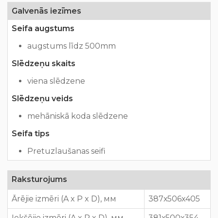
Galvenās iezīmes
Seifa augstums
augstums līdz 500mm
Slēdzeņu skaits
viena slēdzene
Slēdzeņu veids
mehāniskā koda slēdzene
Seifa tips
Pretuzlaušanas seifi
Raksturojums
Ārējie izmēri (A x P x D), мм
387х506х405
Iekšējie izmēri (A x P x D), мм
381х500х354