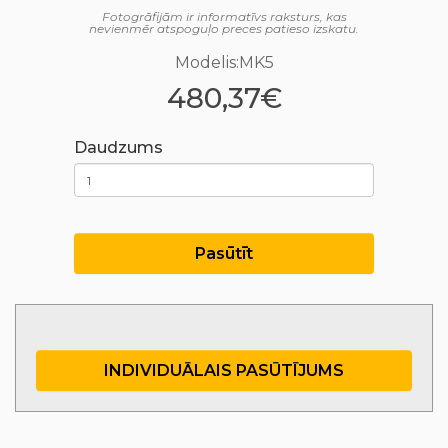
Fotogrāfijām ir informatīvs raksturs, kas
nevienmēr atspoguļo preces patieso izskatu.
Modelis:MK5
480,37€
Daudzums
Pasūtīt
INDIVIDUĀLAIS PASŪTĪJUMS