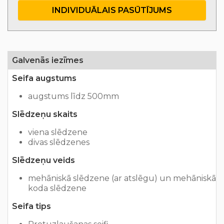
INDIVIDUĀLAIS PASŪTĪJUMS
Galvenās iezīmes
Seifa augstums
augstums līdz 500mm
Slēdzeņu skaits
viena slēdzene
divas slēdzenes
Slēdzeņu veids
mehāniskā slēdzene (ar atslēgu) un mehāniskā
koda slēdzene
Seifa tips