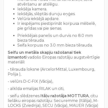
atvēršanu ar atslēgu.
Iekšēja kamera.
Iekšējās, slēptās durvju eņģes.
Velūra iekšējā apdare.
Ir iespējams piestiprināt korpusa mēbelē,
pie grīdas vai pie sienas.
Priekšējais panelis un durvis no 8.0 mm
bieza tērauda.
Seifa korpuss no 3.0 mm bieza tērauda.
Seifu un metāla skapju ražošanai tiek
izmantoti
vadošo Eiropas ražotāju augstvērtīgie
materiāli:
- tērauda loksne (ArcelorMittal, Luxembourg,
Polija ),
- velūrs D-C-FIX (Vācija),
- alkīda emalijas RILAK un citi,
- seifu slēdzenes
Itāļu ražotāja MOTTURA
, citu
lielāku eiropas ražotāju: Securemme (Itālija), M-
LOCKS (Zviedrija), SECU (Vācija), MAUER (Vācija)