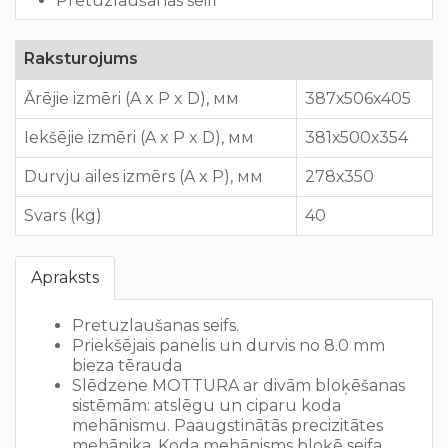
Pretuzlaušanas seifi
Raksturojums
Ārējie izmēri (A x P x D), мм
387х506х405
Iekšējie izmēri (A x P x D), мм
381х500х354
Durvju ailes izmērs (A x P), мм
278х350
Svars (kg)
40
Apraksts
Pretuzlaušanas seifs.
Priekšējais panelis un durvis no 8.0 mm
bieza tērauda
Slēdzene MOTTURA ar divām bloķēšanas
sistēmām: atslēgu un ciparu koda
mehānismu. Paaugstinātās precizitātes
mehānika. Koda mehānisms bloķē seifa