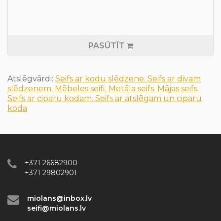
PASŪTĪT
Atslēgvārdi:
Seifs ar kodu slēdzene. Seifs ar divam
slēdzenem. Mēbeles seifi. Metāla seifs. Mājas seifs.
Seifs ar ciparu kodam. Seifs ar atslēgam un ciparu
koda
+371 26682900
+371 29802901
miolans@inbox.lv
seifi@miolans.lv