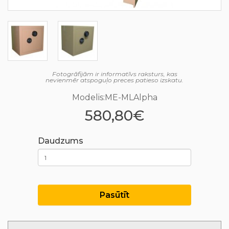
Fotogrāfijām ir informatīvs raksturs, kas
nevienmēr atspoguļo preces patieso izskatu.
Modelis:ME-MLAlpha
580,80€
Daudzums
Pasūtīt