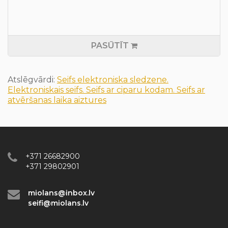
PASŪTĪT
Atslēgvārdi:
Seifs elektroniska sledzene.
Elektroniskais seifs. Seifs ar ciparu kodam. Seifs ar
atvēršanas laika aiztures
+371 26682900
+371 29802901
miolans@inbox.lv
seifi@miolans.lv