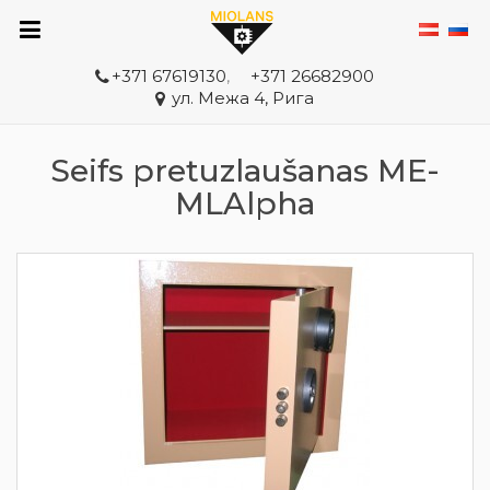
+371 67619130
,
+371 26682900
ул. Межа 4, Рига
Seifs pretuzlaušanas ME-
MLAlpha