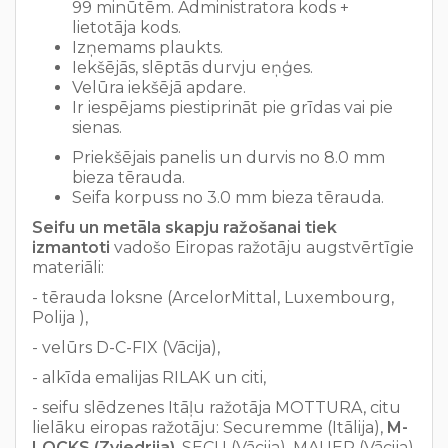
99 minūtēm. Administratora kods +
lietotāja kods.
Izņemams plaukts.
Iekšējās, slēptās durvju eņģes.
Velūra iekšējā apdare.
Ir iespējams piestiprināt pie grīdas vai pie
sienas.
Priekšējais panelis un durvis no 8.0 mm
bieza tērauda.
Seifa korpuss no 3.0 mm bieza tērauda.
Seifu un metāla skapju ražošanai tiek
izmantoti
vadošo Eiropas ražotāju augstvērtīgie
materiāli:
- tērauda loksne (ArcelorMittal, Luxembourg,
Polija ),
- velūrs D-C-FIX (Vācija),
- alkīda emalijas RILAK un citi,
- seifu slēdzenes Itāļu ražotāja MOTTURA, citu
lielāku eiropas ražotāju: Securemme (Itālija),
M-
LOCKS (Zviedrija)
, SECU (Vācija), MAUER (Vācija)