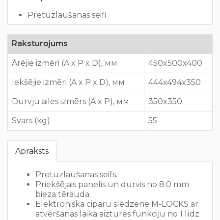
Pretuzlaušanas seifi
Raksturojums
Ārējie izmēri (A x P x D), мм
450x500x400
Iekšējie izmēri (A x P x D), мм
444x494x350
Durvju ailes izmērs (A x P), мм
350x350
Svars (kg)
55
Apraksts
Pretuzlaušanas seifs.
Priekšējais panelis un durvis no 8.0 mm
bieza tērauda.
Elektroniska ciparu slēdzene M-LOCKS ar
atvēršanas laika aiztures funkciju no 1 līdz