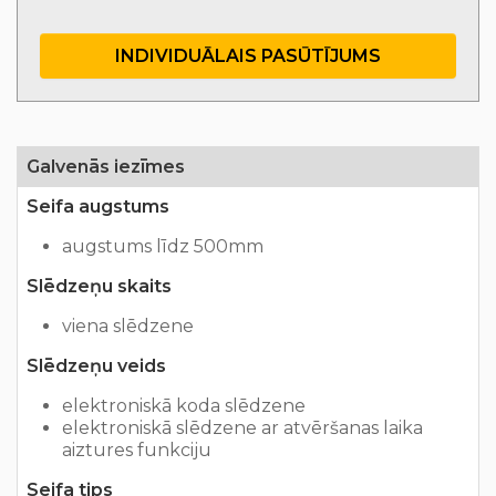
INDIVIDUĀLAIS PASŪTĪJUMS
Galvenās iezīmes
Seifa augstums
augstums līdz 500mm
Slēdzeņu skaits
viena slēdzene
Slēdzeņu veids
elektroniskā koda slēdzene
elektroniskā slēdzene ar atvēršanas laika
aiztures funkciju
Seifa tips