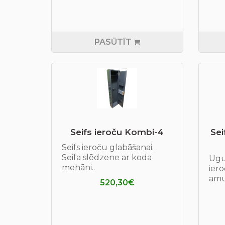
PASŪTĪT
Seifs ieroču Kombi-4
Sei
Seifs ieroču glabāšanai.
Seifa slēdzene ar koda
Ugu
mehāni..
iero
amun
520,30€