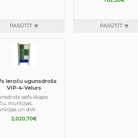
762,30€
PASŪTĪT
PASŪTĪT
fs ieroču ugunsdrošs
VIP-4-Velurs
nsdrošs seifs-skapis
ču, munīcijas,
īcijas un dok..
2,020,70€