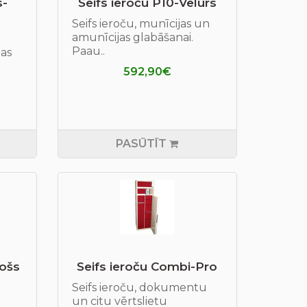
s-
Seifs ieroču P10-Velurs
Seifs ieroču, munīcijas un
amunīcijas glabāšanai.
Paau..
tas
592,90€
PASŪTĪT
rošs
Seifs ieroču Combi-Pro
Seifs ieroču, dokumentu
un citu vērtslietu