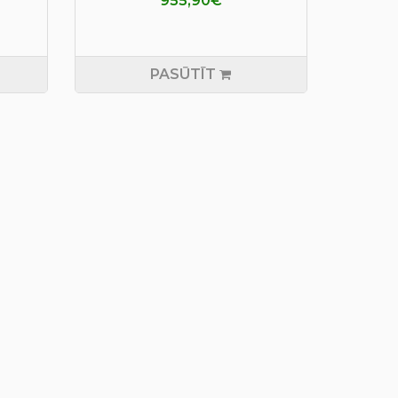
955,90€
PASŪTĪT