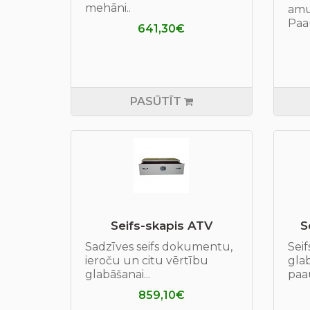
mehāni..
amun
Paau
641,30€
PASŪTĪT
Seifs-skapis ATV
S
Sadzīves seifs dokumentu,
Seif
ieroču un citu vērtību
glab
glabāšanai...
paau
859,10€