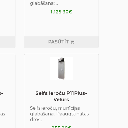
glabāšanai: ..
1,125,30€
PASŪTĪT
s-
Seifs ieroču P11Plus-
Velurs
Seifs ieroču, munīcijas
tas
glabāšanai. Paaugstinātas
droš..