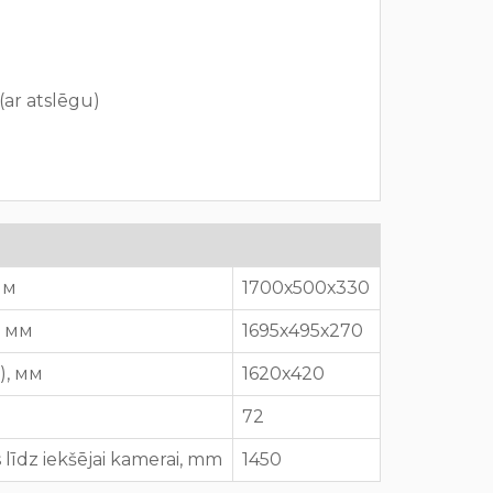
ar atslēgu)
 мм
1700х500х330
), мм
1695х495х270
P), мм
1620х420
72
 līdz iekšējai kamerai, mm
1450