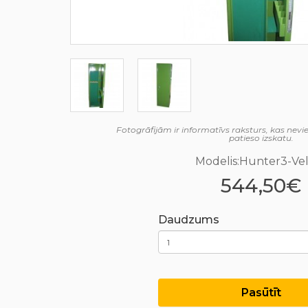
Fotogrāfijām ir informatīvs raksturs, kas nev
patieso izskatu.
Modelis:Hunter3-Ve
544,50€
Daudzums
Pasūtīt