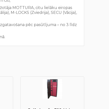
 citi,
ražotāja MOTTURA, citu lielāku eiropas
lija), M-LOCKS (Zviedrija), SECU (Vācija),
izgatavošana pēc pasūtījuma – no 3 līdz
nā.