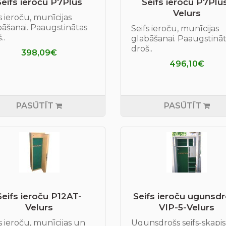
Seifs ieroču P7Plus
Seifs ieroču P7Plu
Velurs
s ieroču, munīcijas
bāšanai. Paaugstinātas
Seifs ieroču, munīcijas
..
glabāšanai. Paaugstinā
droš..
398,09€
496,10€
PASŪTĪT
PASŪTĪT
Seifs ieroču P12AT-
Seifs ieroču ugunsd
Velurs
VIP-5-Velurs
s ieroču, munīcijas un
Ugunsdrošs seifs-skapis