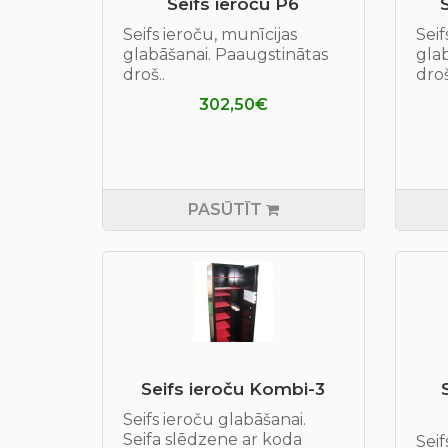
Seifs ieroču P6
Seifs ieroču, munīcijas
Seif
glabāšanai. Paaugstinātas
gla
droš..
droš
302,50€
PASŪTĪT
Seifs ieroču Kombi-3
Seifs ieroču glabāšanai.
Seifa slēdzene ar koda
Seif