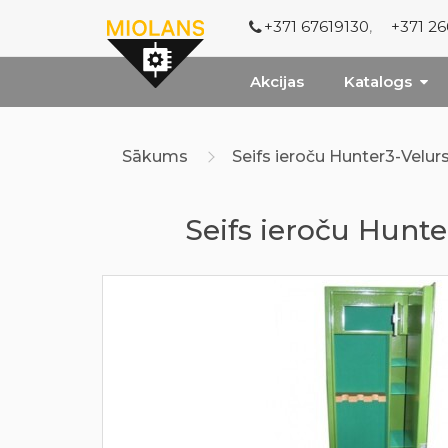
+371 67619130
,
+371 2
Akcijas
Katalogs
Sākums
Seifs ieroču Hunter3-Velur
Seifs ieroču Hunte