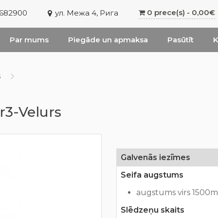
0 prece(s) - 0,00€
6682900
ул. Межа 4, Рига
Par mums
Piegāde un apmaksa
Pasūtīt
K
s
r3-Velurs
Galvenās iezīmes
Seifa augstums
augstums virs 1500
Slēdzeņu skaits