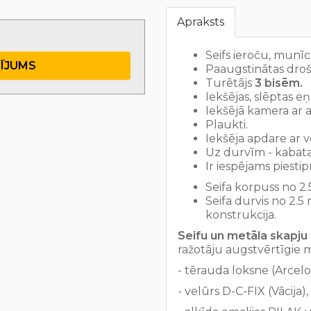
Apraksts
Seifs ieroču, munīci
TĪJUMS
Paaugstinātas dro
Turētājs
3 bisēm.
Iekšējas, slēptas eņ
Iekšējā kamera ar a
Plaukti.
Iekšēja apdare ar v
Uz durvīm - kabatas
Ir iespējams piestipr
Seifa korpuss no 2.
Seifa durvis no 2.5
konstrukcija.
Seifu un metāla skapju 
ražotāju augstvērtīgie 
- tērauda loksne (Arcelo
- velūrs D-C-FIX (Vācija),