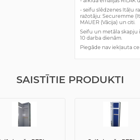
- alkīda emalijas RILAK un
- seifu slēdzenes Itāļu 
ražotāju: Securemme (Itā
MAUER (Vācija) un citi.
Seifu un metāla skapju 
10 darba dienām.
Piegāde nav iekļauta ce
SAISTĪTIE PRODUKTI