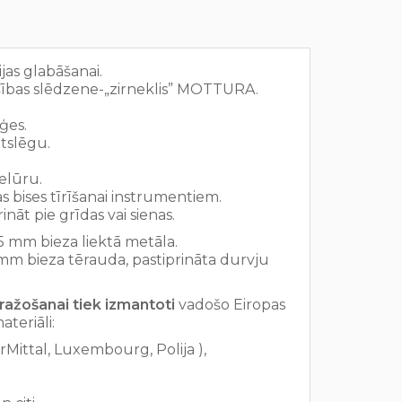
jas glabāšanai.
šības slēdzene-„zirneklis” MOTTURA.
ģes.
tslēgu.
elūru.
 bises tīrīšanai instrumentiem.
ināt pie grīdas vai sienas.
5 mm bieza liektā metāla.
 mm bieza tērauda, pastiprināta durvju
ražošanai tiek izmantoti
vadošo Eiropas
materiāli:
rMittal, Luxembourg, Polija ),