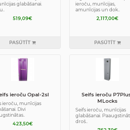
īcijas glabāšanai.
ieroču, munīcijas,
..
amunīcijas un dok..
519,09€
2,117,00€
PASŪTĪT
PASŪTĪT
eifs ieroču Opal-2sl
Seifs ieroču P7Plu
MLocks
s ieroču, munīcijas
āšanai. Divi
Seifs ieroču, munīcijas
gstinātas..
glabāšanai. Paaugstinā
droš..
423,50€