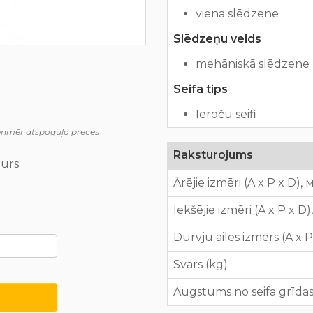
viena slēdzene
Slēdzeņu veids
mehāniskā slēdzene (
Seifa tips
Ieroču seifi
ienmēr atspoguļo preces
Raksturojums
lurs
Ārējie izmēri (A x P x D),
Iekšējie izmēri (A x P x D
Durvju ailes izmērs (A x 
Svars (kg)
Augstums no seifa grīdas