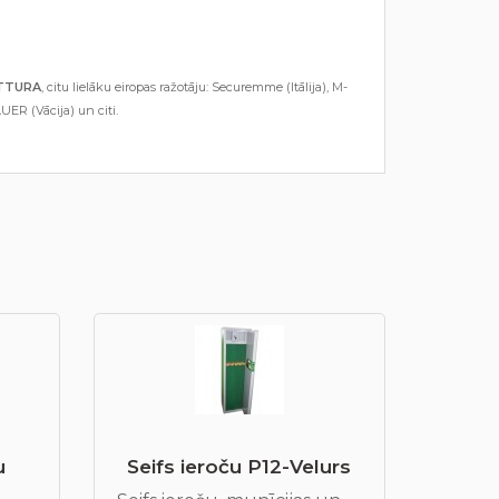
OTTURA
, citu lielāku eiropas ražotāju: Securemme (Itālija), M-
UER (Vācija) un citi.
u
Seifs ieroču P12-Velurs