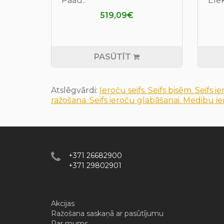
Paau..
Elek
519,09€
PASŪTĪT
Atslēgvārdi:
Ieroču seifs. Seifs bisēm. Seifs 
ražošana. Seifs ieroču glabāšanai. Medibu ier
+371 26682900
+371 29802901
Akcijas
Ražošana saskaņā ar pasūtījumu
Par mums