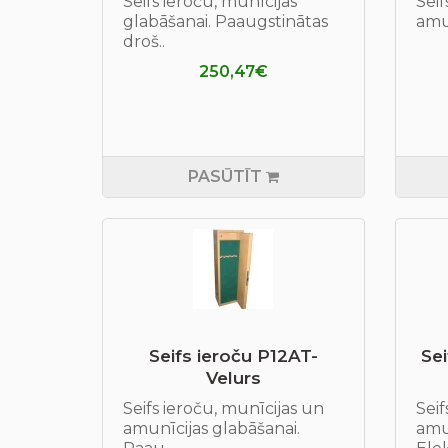
Seifs ieroču, munīcijas
Seif
glabāšanai. Paaugstinātas
amun
droš..
250,47€
PASŪTĪT
Seifs ieroču P12AT-
Sei
Velurs
Seifs ieroču, munīcijas un
Seif
amunīcijas glabāšanai.
amun