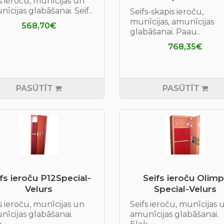
s ieroču, munīcijas un
īcijas glabāšanai. Seif..
Seifs-skapis ieroču,
munīcijas, amunīcijas
568,70€
glabāšanai. Paau..
768,35€
PASŪTĪT
PASŪTĪT
fs ieroču P12Special-
Seifs ieroču Olimp
Velurs
Special-Velurs
s ieroču, munīcijas un
Seifs ieroču, munīcijas 
īcijas glabāšanai.
amunīcijas glabāšanai.