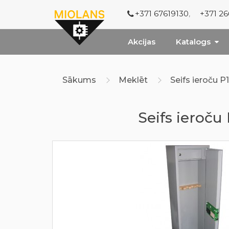
+371 67619130
,
+371 2
Akcijas
Katalogs
Sākums
Meklēt
Seifs ieroču P
Seifs ieroču