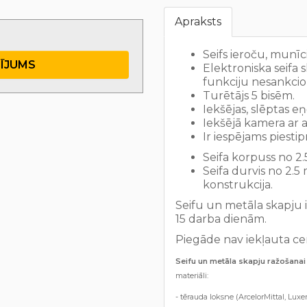
Apraksts
Seifs ieroču, munīc
TĪJUMS
Elektroniska seif
funkciju nesankcio
Turētājs 5 bisēm.
Iekšējas, slēptas eņ
Iekšējā kamera ar a
Ir iespējams piestipr
Seifa korpuss no 2.
Seifa durvis no 2.5
konstrukcija.
Seifu un metāla skapju 
15 darba dienām.
Piegāde nav iekļauta ce
Seifu un metāla skapju ražošanai 
materiāli:
- tērauda loksne (ArcelorMittal, Luxe