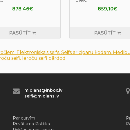
..
Elek..
878,46€
859,10€
PASŪTĪT
PASŪTĪT
ieročiem. Elektroniskais seifs. Seifs ar ciparu kodam. Medibu
oču seifi. Ieroču seifi pārdod.
miolans@inbox.lv
seifi@miolans.lv
Par durvīm
Pr
Privātuma Politika
P
Pirkšanas nosacījumi