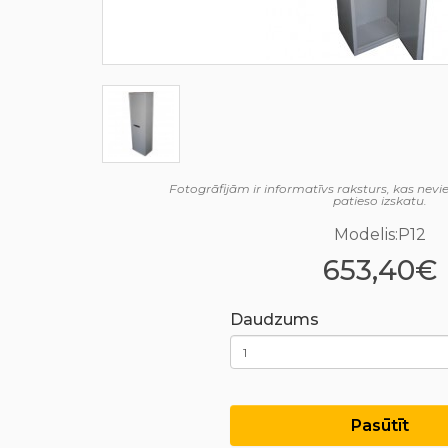
Fotogrāfijām ir informatīvs raksturs, kas nev
patieso izskatu.
Modelis:P12
653,40€
Daudzums
Pasūtīt