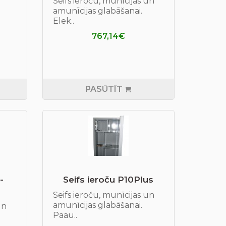
Seifs ieroču, munīcijas un
amunīcijas glabāšanai.
Elek..
767,14€
PASŪTĪT
-
Seifs ieroču P10Plus
Seifs ieroču, munīcijas un
amunīcijas glabāšanai.
un
Paau..