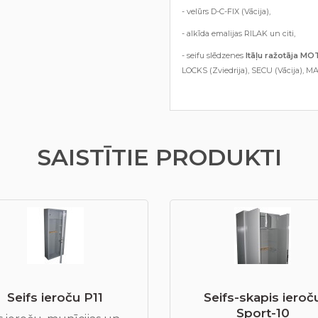
- velūrs D-C-FIX (Vācija),
- alkīda emalijas RILAK un citi,
- seifu slēdzenes
Itāļu ražotāja M
LOCKS (Zviedrija), SECU (Vācija), MA
SAISTĪTIE PRODUKTI
Seifs ieroču P11
Seifs-skapis ieroč
Sport-10