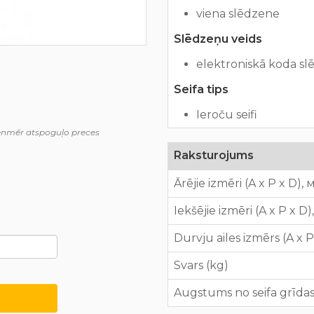
viena slēdzene
Slēdzeņu veids
elektroniskā koda s
Seifa tips
Ieroču seifi
ienmēr atspoguļo preces
Raksturojums
Ārējie izmēri (A x P x D),
Iekšējie izmēri (A x P x D
Durvju ailes izmērs (A x 
Svars (kg)
Augstums no seifa grīdas