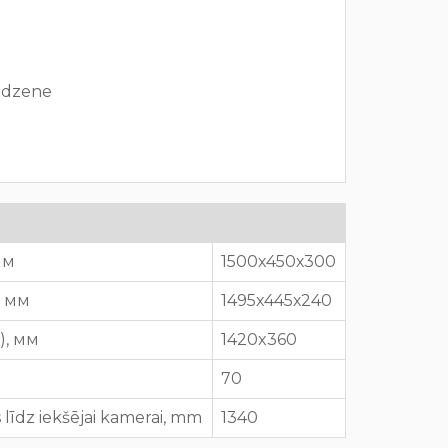
lēdzene
 мм
1500х450х300
), мм
1495x445х240
P), мм
1420x360
70
 līdz iekšējai kamerai, mm
1340