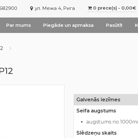
0 prece(s) - 0,00€
6682900
ул. Межа 4, Рига
Par mums
Piegāde un apmaksa
Pasūtīt
K
12
 P12
Galvenās iezīmes
Seifa augstums
augstums no 1000m
Slēdzeņu skaits