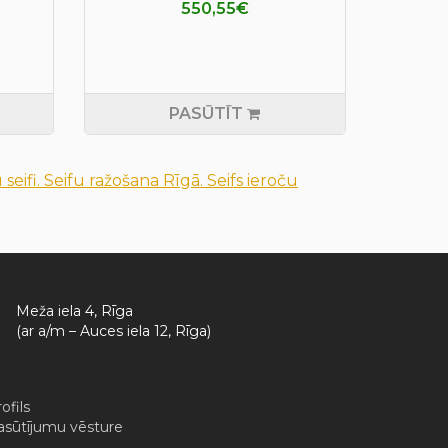
550,55€
PASŪTĪT
 seifi. Seifu ražošana Rīgā. Seifs ieroču
Meža iela 4, Rīga
(ar a/m – Auces iela 12, Rīga)
ofils
asūtījumu vēsture