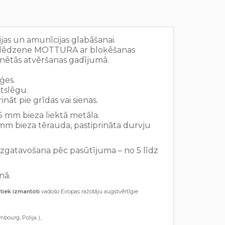
ijas un amunīcijas glabāšanai.
a slēdzene MOTTURA ar bloķēšanas
nētās atvēršanas gadījumā.
ģes.
tslēgu.
ināt pie grīdas vai sienas.
5 mm bieza liektā metāla.
 mm bieza tērauda, pastiprināta durvju
izgatavošana pēc pasūtījuma – no 5 līdz
nā.
tiek izmantoti
vadošo Eiropas ražotāju augstvērtīgie
mbourg, Polija ),