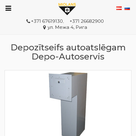
+371 67619130
,
+371 26682900
ул. Межа 4, Рига
Depozītseifs autoatslēgam
Depo-Autoservis