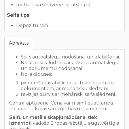
mehāniskā slēdzene (ar atslēgu)
Seifa tips
Depozītu seifi
Apraksts
Seifs autoatslēgu nodošanai un glabāšanai.
No ārpuses: lodziņš ar aizkaru autoatslēgu
un dokumentu nodošanai.
No iekšpuses:
pieņemšanas atvilktne autoatslēgam un
dokumentiem, ar mehānisku slēdzeni;
revizijas durvis ar mehāniski seifa slēdzeni.
Cena ir aptuvena. Cena var mainīties atkarībā
no konstrukcijas sarežģītības un izmēriem.
Seifu un metāla skapju ražošanai tiek
izmantoti
vadošo Eiropas ražotāju augstvērtīgie
materiāli: