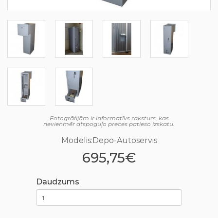
Fotogrāfijām ir informatīvs raksturs, kas
nevienmēr atspoguļo preces patieso izskatu.
Modelis:Depo-Autoservis
695,75€
Daudzums