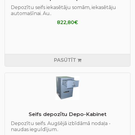
Depozītu seifs iekasētāju somām, iekasētāju
automašīnai. Au..
822,80€
PASŪTĪT
Seifs depozītu Depo-Kabinet
Depozītu seifs. Augšējā izbīdāmā nodaļa -
naudas ieguldījum..