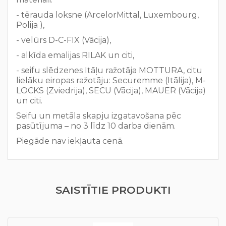
- tērauda loksne (ArcelorMittal, Luxembourg,
Polija ),
- velūrs D-C-FIX (Vācija),
- alkīda emalijas RILAK un citi,
- seifu slēdzenes Itāļu ražotāja MOTTURA, citu
lielāku eiropas ražotāju: Securemme (Itālija), M-
LOCKS (Zviedrija), SECU (Vācija), MAUER (Vācija)
un citi.
Seifu un metāla skapju izgatavošana pēc
pasūtījuma – no 3 līdz 10 darba dienām.
Piegāde nav iekļauta cenā.
SAISTĪTIE PRODUKTI