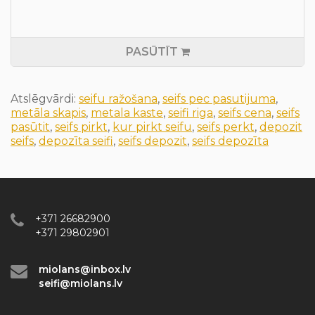
PASŪTĪT
Atslēgvārdi:
seifu ražošana
,
seifs pec pasutijuma
,
metāla skapis
,
metala kaste
,
seifi riga
,
seifs cena
,
seifs
pasūtit
,
seifs pirkt
,
kur pirkt seifu
,
seifs perkt
,
depozit
seifs
,
depozīta seifi
,
seifs depozit
,
seifs depozīta
+371 26682900
+371 29802901
miolans@inbox.lv
seifi@miolans.lv