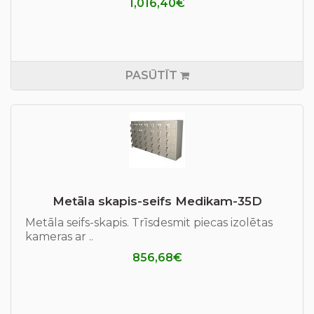
1,016,40€
PASŪTĪT
Metāla skapis-seifs Medikam-35D
Metāla seifs-skapis. Trīsdesmit piecas izolētas
kameras ar ..
856,68€