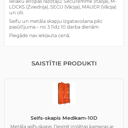
lielāku eiropas ražotāju: Securemme (Itālija), M-
LOCKS (Zviedrija), SECU (Vācija), MAUER (Vācija)
un citi.
Seifu un metāla skapju izgatavošana pēc
pasūtījuma – no 3 līdz 10 darba dienām.
Piegāde nav iekļauta cenā.
SAISTĪTIE PRODUKTI
Seifs-skapis Medikam-10D
Metāla seifs-skapis. Desmit izolētas kameras ar