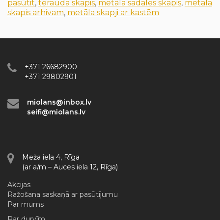
pasūtit
,
tērauda skapis
,
metāla sadales skapis
,
metala
skapis arhivam
,
metāla skapji ar kastēm
+371 26682900
+371 29802901
miolans@inbox.lv
seifi@miolans.lv
Meža iela 4, Rīga
(ar a/m – Auces iela 12, Rīga)
Akcijas
Ražošana saskaņā ar pasūtījumu
Par mums
Par durvīm