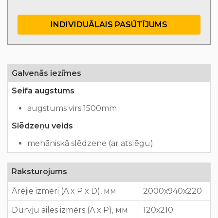
INDIVIDUĀLAIS PASŪTĪJUMS
Galvenās iezīmes
Seifa augstums
augstums virs 1500mm
Slēdzeņu veids
mehāniskā slēdzene (ar atslēgu)
Raksturojums
Ārējie izmēri (A x P x D), мм
2000х940х220
Durvju ailes izmērs (A x P), мм
120х210