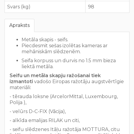
Svars (kg)
98
Apraksts
Metāla skapis - seifs.
Piecdesmit sešas izolētas kameras ar
mehāniskām slēdzenēm.
Seifa korpuss un durvis no 1.5 mm bieza
liektā metāla.
Seifu un metāla skapju ražošanai tiek
izmantoti
vadošo Eiropas ražotāju augstvērtīgie
materiāli:
- tērauda loksne (ArcelorMittal, Luxembourg,
Polija ),
- velūrs D-C-FIX (Vācija),
- alkīda emalijas RILAK un citi,
- seifu slēdzenes Itāļu ražotāja MOTTURA, citu