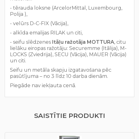
- tērauda loksne (ArcelorMittal, Luxembourg,
Polija ),
- velūrs D-C-FIX (Vācija),
- alkīda emalijas RILAK un citi,
- seifu slēdzenes
Itāļu ražotāja MOTTURA
, citu
lielāku eiropas ražotāju: Securemme (Itālija), M-
LOCKS (Zviedrija), SECU (Vācija), MAUER (Vācija)
un citi.
Seifu un metāla skapju izgatavošana pēc
pasūtījuma – no 3 līdz 10 darba dienām.
Piegāde nav iekļauta cenā.
SAISTĪTIE PRODUKTI