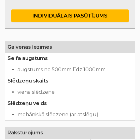
INDIVIDUĀLAIS PASŪTĪJUMS
Galvenās iezīmes
Seifa augstums
augstums no 500mm līdz 1000mm
Slēdzeņu skaits
viena slēdzene
Slēdzeņu veids
mehāniskā slēdzene (ar atslēgu)
Raksturojums