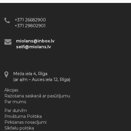
+371 26682900
+371 29802901
miolans@inbox.lv
seifi@miolans.lv
Meža iela 4, Rīga
(ar a/m – Auces iela 12, Rīga)
Akcijas
Ražošana saskaņā ar pasūtījumu
Par mums
Par durvīm
Privātuma Politika
Pirkšanas nosacījumi
Sīkfailu politika