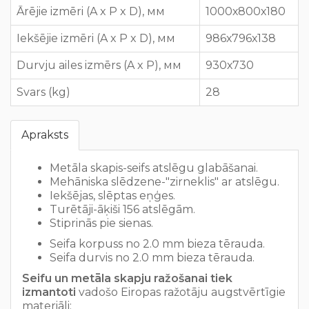
Ārējie izmēri (A x P x D), мм
1000х800х180
Iekšējie izmēri (A x P x D), мм
986х796х138
Durvju ailes izmērs (A x P), мм
930х730
Svars (kg)
28
Apraksts
Metāla skapis-seifs atslēgu glabāšanai.
Mehāniska slēdzene-"zirneklis" ar atslēgu.
Iekšējas, slēptas eņģes.
Turētāji-āķiši 156 atslēgām.
Stiprinās pie sienas.
Seifa korpuss no 2.0 mm bieza tērauda.
Seifa durvis no 2.0 mm bieza tērauda.
Seifu un metāla skapju ražošanai tiek
izmantoti
vadošo Eiropas ražotāju augstvērtīgie
materiāli: