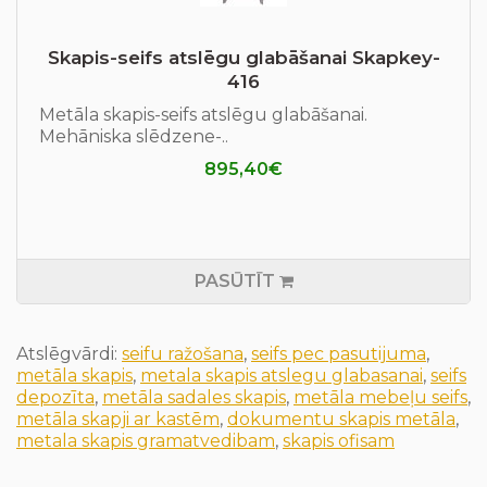
Skapis-seifs atslēgu glabāšanai Skapkey-
416
Metāla skapis-seifs atslēgu glabāšanai.
Mehāniska slēdzene-..
895,40€
PASŪTĪT
Atslēgvārdi:
seifu ražošana
,
seifs pec pasutijuma
,
metāla skapis
,
metala skapis atslegu glabasanai
,
seifs
depozīta
,
metāla sadales skapis
,
metāla mebeļu seifs
,
metāla skapji ar kastēm
,
dokumentu skapis metāla
,
metala skapis gramatvedibam
,
skapis ofisam