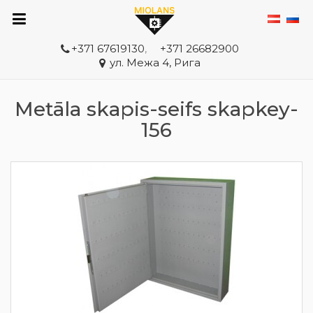
+371 67619130
,
+371 26682900
ул. Межа 4, Рига
Metāla skapis-seifs skapkey-
156