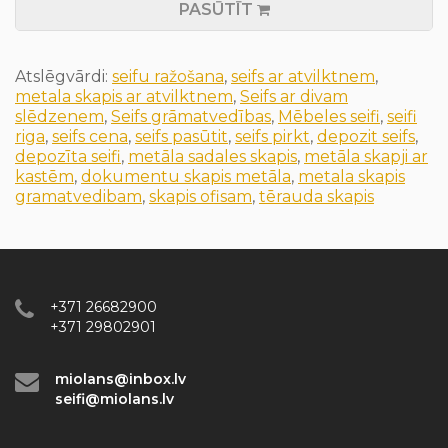
PASŪTĪT
Atslēgvārdi:
seifu ražošana
,
seifs ar atvilktnem
,
metala skapis ar atvilktnem
,
Seifs ar divam
slēdzenem
,
Seifs grāmatvedības
,
Mēbeles seifi
,
seifi
riga
,
seifs cena
,
seifs pasūtit
,
seifs pirkt
,
depozit seifs
,
depozīta seifi
,
metāla sadales skapis
,
metāla skapji ar
kastēm
,
dokumentu skapis metāla
,
metala skapis
gramatvedibam
,
skapis ofisam
,
tērauda skapis
+371 26682900
+371 29802901
miolans@inbox.lv
seifi@miolans.lv