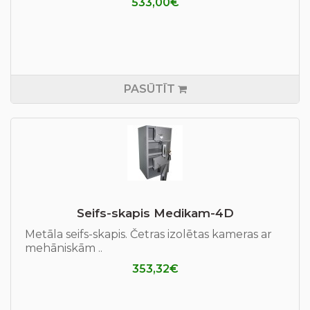
533,00€
PASŪTĪT
Seifs-skapis Medikam-4D
Metāla seifs-skapis. Četras izolētas kameras ar
mehāniskām ..
353,32€