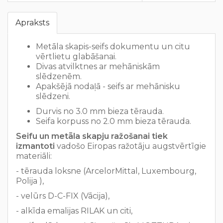
Apraksts
Metāla skapis-seifs dokumentu un citu
vērtlietu glabāšanai.
Divas atvilktnes ar mehāniskām
slēdzenēm.
Apakšējā nodaļā - seifs ar mehānisku
slēdzeni.
Durvis no 3.0 mm bieza tērauda.
Seifa korpuss no 2.0 mm bieza tērauda.
Seifu un metāla skapju ražošanai tiek
izmantoti
vadošo Eiropas ražotāju augstvērtīgie
materiāli:
- tērauda loksne (ArcelorMittal, Luxembourg,
Polija ),
- velūrs D-C-FIX (Vācija),
- alkīda emalijas RILAK un citi,