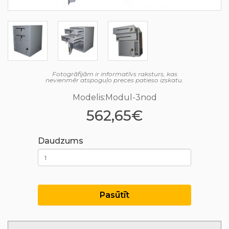
Fotogrāfijām ir informatīvs raksturs, kas
nevienmēr atspoguļo preces patieso izskatu.
Modelis:Modul-3nod
562,65€
Daudzums
Pasūtīt