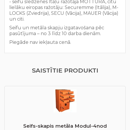
- seifu slēdzenes Itāļu ražotāja MOTTURA, citu
lielāku eiropas ražotāju: Securemme (Itālija), M-
LOCKS (Zviedrija), SECU (Vācija), MAUER (Vācija)
un citi.
Seifu un metāla skapju izgatavošana pēc
pasūtījuma – no 3 līdz 10 darba dienām.
Piegāde nav iekļauta cenā.
SAISTĪTIE PRODUKTI
Seifs-skapis metāla Modul-4nod