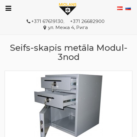
+371 67619130
,
+371 26682900
ул. Межа 4, Рига
Seifs-skapis metāla Modul-
3nod