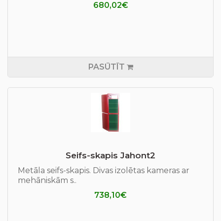
680,02€
PASŪTĪT
Seifs-skapis Jahont2
Metāla seifs-skapis. Divas izolētas kameras ar
mehāniskām s..
738,10€