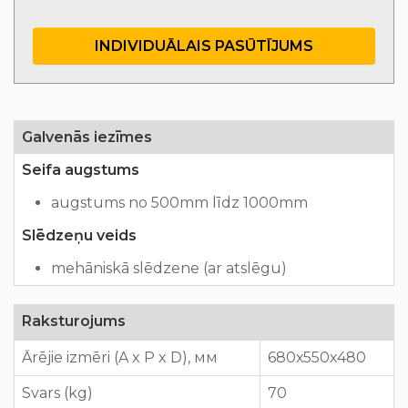
INDIVIDUĀLAIS PASŪTĪJUMS
Galvenās iezīmes
Seifa augstums
augstums no 500mm līdz 1000mm
Slēdzeņu veids
mehāniskā slēdzene (ar atslēgu)
Raksturojums
Ārējie izmēri (A x P x D), мм
680х550х480
Svars (kg)
70