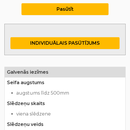
Pasūtīt
INDIVIDUĀLAIS PASŪTĪJUMS
Galvenās iezīmes
Seifa augstums
augstums līdz 500mm
Slēdzeņu skaits
viena slēdzene
Slēdzeņu veids