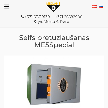
+371 67619130
,
+371 26682900
ул. Межа 4, Рига
Seifs pretuzlaušanas
ME5Special