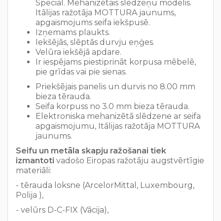
Special. Mehanizētais slēdzeņu modelis.
Itālijas ražotāja MOTTURA jaunums,
apgaismojums seifa iekšpusē.
Izņemams plaukts.
Iekšējās, slēptās durvju eņģes.
Velūra iekšējā apdare.
Ir iespējams piestiprināt korpusa mēbelē,
pie grīdas vai pie sienas.
Priekšējais panelis un durvis no 8.00 mm
bieza tērauda.
Seifa korpuss no 3.0 mm bieza tērauda.
Elektroniska mehanizētā slēdzene ar seifa
apgaismojumu, Itālijas ražotāja MOTTURA
jaunums.
Seifu un metāla skapju ražošanai tiek
izmantoti
vadošo Eiropas ražotāju augstvērtīgie
materiāli:
- tērauda loksne (ArcelorMittal, Luxembourg,
Polija ),
- velūrs D-C-FIX (Vācija),