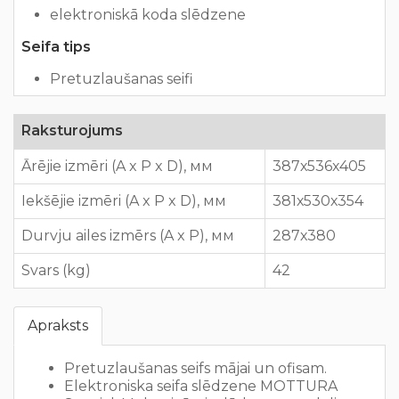
elektroniskā koda slēdzene
Seifa tips
Pretuzlaušanas seifi
Raksturojums
Ārējie izmēri (A x P x D), мм
387х536х405
Iekšējie izmēri (A x P x D), мм
381х530х354
Durvju ailes izmērs (A x P), мм
287х380
Svars (kg)
42
Apraksts
Pretuzlaušanas seifs mājai un ofisam.
Elektroniska seifa slēdzene MOTTURA