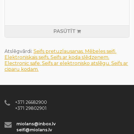
PASŪTĪT
Atslēgvārdi:
Seifs pretuzlausanas. Mēbeles seifi.
Elektroniskais seifs. Seifs ar koda slēdzenem.
Electronic safe. Seifs ar elektronisko atslēgu. Seifs ar
ciparu kodam.
+371 26682900
+371 29802901
miolans@inbox.lv
seifi@miolans.lv