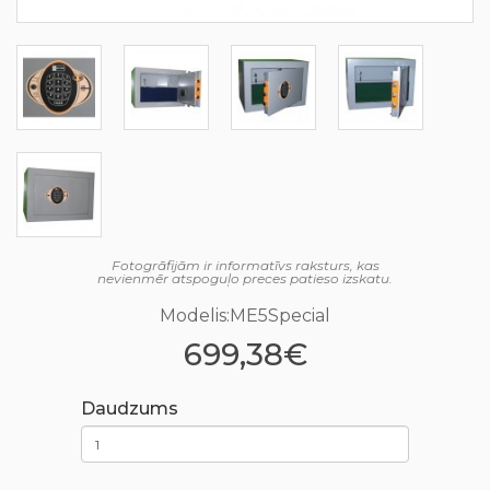
Fotogrāfijām ir informatīvs raksturs, kas
nevienmēr atspoguļo preces patieso izskatu.
Modelis:ME5Special
699,38€
Daudzums