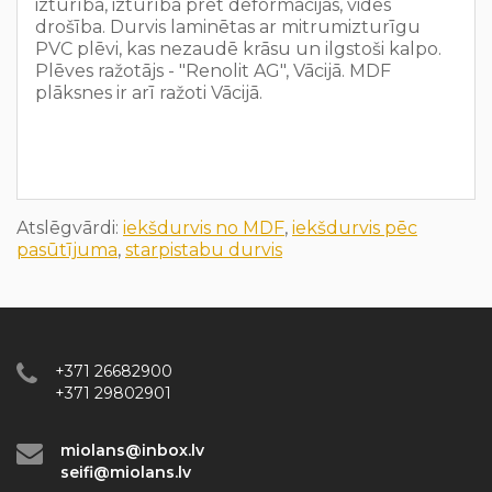
izturība, izturība pret deformācijas, vides
drošība.
Durvis laminētas ar mitrumizturīgu
PVC plēvi, kas nezaudē krāsu un ilgstoši kalpo.
Plēves ražotājs - "Renolit AG", Vācijā.
MDF
plāksnes ir arī ražoti Vācijā.
Atslēgvārdi:
iekšdurvis no MDF
,
iekšdurvis pēc
pasūtījuma
,
starpistabu durvis
+371 26682900
+371 29802901
miolans@inbox.lv
seifi@miolans.lv