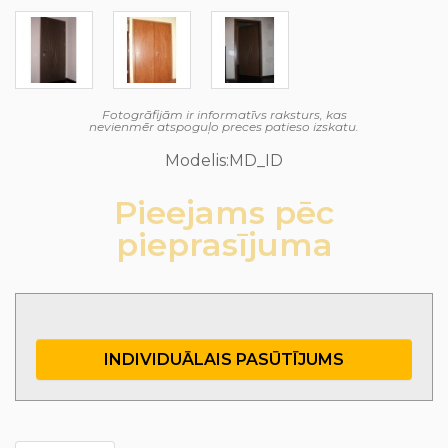
Fotogrāfijām ir informatīvs raksturs, kas
nevienmēr atspoguļo preces patieso izskatu.
Modelis:MD_ID
Pieejams pēc
pieprasījuma
INDIVIDUĀLAIS PASŪTĪJUMS