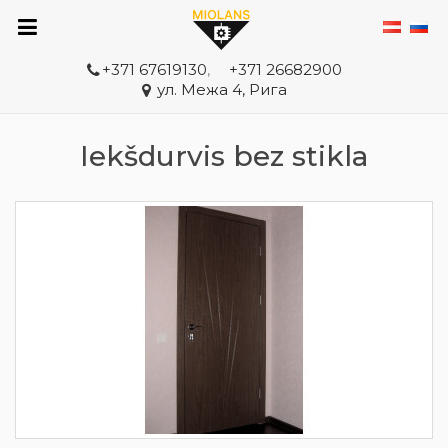
+371 67619130
,
+371 26682900
ул. Межа 4, Рига
Iekšdurvis bez stikla