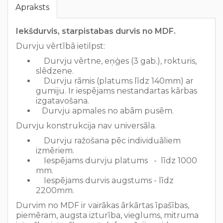
Apraksts
Iekšdurvis, starpistabas durvis no MDF.
Durvju vērtībā ietilpst:
Durvju vērtne, eņģes (3 gab.), rokturis,
slēdzene.
Durvju rāmis (platums līdz 140mm) ar
gumiju. Ir i
espējams nestandartas kārbas
izgatavošana.
Durvju apmales no abām pusēm.
Durvju konstrukcija nav universāla.
Durvju r
ažošana pēc individuāliem
izmēriem.
Iespējams
durvju platums - līdz 1000
mm.
Iespējams durvis augstums - līdz
2200mm.
Durvim no MDF ir vairākas ārkārtas īpašības,
piemēram, augsta izturība, vieglums, mitruma