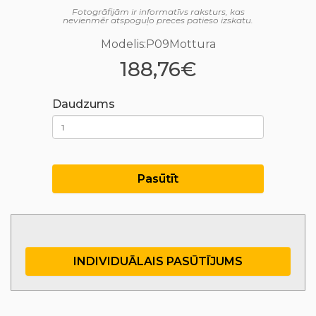
Fotogrāfijām ir informatīvs raksturs, kas
nevienmēr atspoguļo preces patieso izskatu.
Modelis:P09Mottura
188,76€
Daudzums
Pasūtīt
INDIVIDUĀLAIS PASŪTĪJUMS