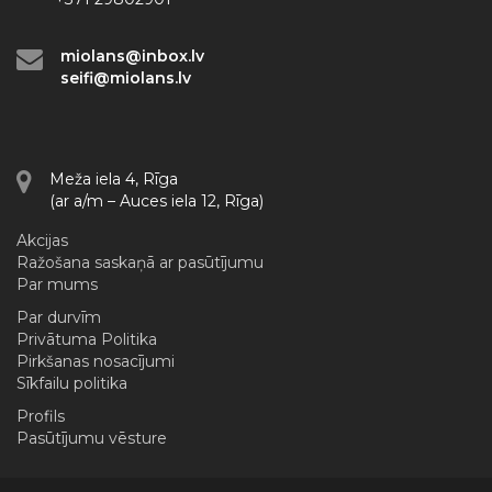
miolans@inbox.lv
seifi@miolans.lv
Meža iela 4, Rīga
(ar a/m – Auces iela 12, Rīga)
Akcijas
Ražošana saskaņā ar pasūtījumu
Par mums
Par durvīm
Privātuma Politika
Pirkšanas nosacījumi
Sīkfailu politika
Profils
Pasūtījumu vēsture