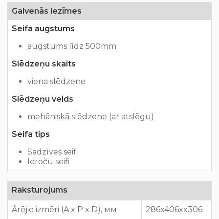
Galvenās iezīmes
Seifa augstums
augstums līdz 500mm
Slēdzeņu skaits
viena slēdzene
Slēdzeņu veids
mehāniskā slēdzene (ar atslēgu)
Seifa tips
Sadzīves seifi
Ieroču seifi
Raksturojums
Ārējie izmēri (A x P x D), мм
286x406xx306