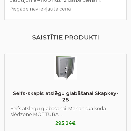
pasūtījuma – no 5 līdz 12 darba dienām.
Piegāde nav iekļauta cenā.
SAISTĪTIE PRODUKTI
Seifs-skapis atslēgu glabāšanai Skapkey-
28
Seifs atslēgu glabāšanai. Mehāniska koda
slēdzene MOTTURA. ..
295,24€