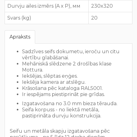
Durvju ailes izmērs (A x P), мм
230x320
Svars (kg)
20
Apraksts
Sadzīves seifs dokumetu, ieroču un citu
vērtību glabāšanai.
Mehāniskā slēdzene 2 drošības klase
Mottura
.
Iekšējas, slēptas eņģes.
Iekšēja kamera ar atslēgu.
Krāsošana pēc kataloga RAL5001.
Ir iespējams piestiprināt pie grīdas.
Izgatavošana no 3.0 mm bieza tērauda.
Seifa korpuss - no liektā metāla,
pastiprināta durvju konstrukcija.
Seifu un metāla skapju izgatavošana pēc