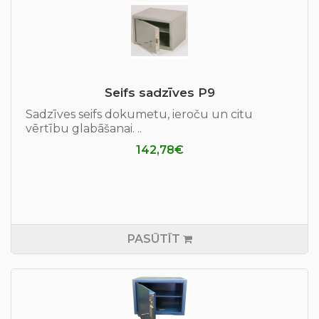
Seifs sadzīves P9
Sadzīves seifs dokumetu, ieroču un citu
vērtību glabāšanai. ..
142,78€
PASŪTĪT