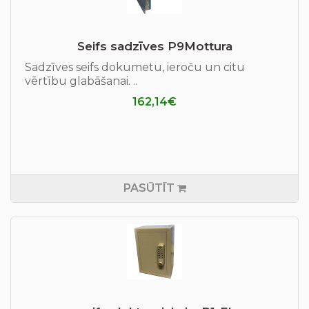
Seifs sadzīves P9Mottura
Sadzīves seifs dokumetu, ieroču un citu
vērtību glabāšanai. ..
162,14€
PASŪTĪT