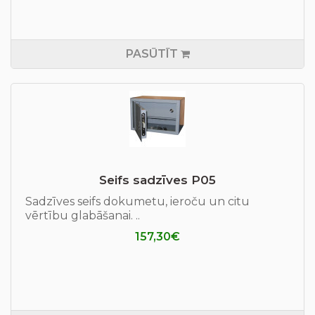
PASŪTĪT
Seifs sadzīves P05
Sadzīves seifs dokumetu, ieroču un citu
vērtību glabāšanai. ..
157,30€