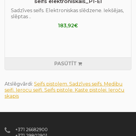
seifs elektroniskais_P1-El
Sadzīves seifs. Elektroniskas slēdzene. Iekšējas,
slēptas ..
183,92€
PASŪTĪT
Atslēgvārdi:
Seifs pistolem. Sadzīves seifs. Medibu
seifi. Ierocu seifi. Seifs pistole. Kaste pistolei. Ieroču
skapis
+371 26682900
+371 29802901