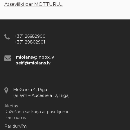
Atsevišķi par MOTTURU...
+371 26682900
+371 29802901
miolans@inbox.lv
seifi@miolans.lv
Meža iela 4, Rīga
(ar a/m – Auces iela 12, Rīga)
Akcijas
Ražošana saskaņā ar pasūtījumu
Par mums
Par durvīm