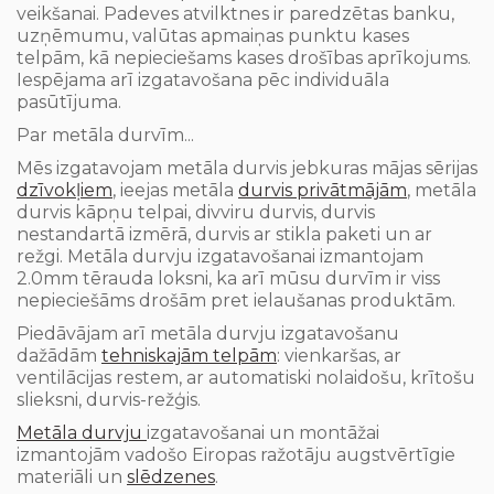
veikšanai. Padeves atvilktnes ir paredzētas banku,
uzņēmumu, valūtas apmaiņas punktu kases
telpām, kā nepieciešams kases drošības aprīkojums.
Iespējama
arī
izgatavošana
pēc
individuāla
pasūtījuma.
Par metāla durvīm...
Mēs
izgatavojam
metāla
durvis
jebkuras
mājas
sērijas
dzīvokļiem
,
ieejas
metāla
durvis
privātmājām
,
metāla
durvis kāpņu telpai,
divviru durvis, durvis
nestandartā izmērā, durvis ar stikla paketi un ar
režgi.
Metāla durvju izgatavošanai izmantojam
2.0mm tērauda loksni, ka arī mūsu durvīm ir viss
nepieciešāms
drošām pret ielaušanas produktām.
Piedāvājam
arī
metāla
durvju
izgatavošanu
dažādām
tehniskajām
telpām
: vienkaršas
, ar
ventilācijas restem, ar automatiski nolaidošu, krītošu
slieksni, durvis-režģis.
Metāla durvju
izgatavošanai un montāžai
izmantojām vadošo Eiropas ražotāju augstvērtīgie
materiāli un
slēdzenes
.