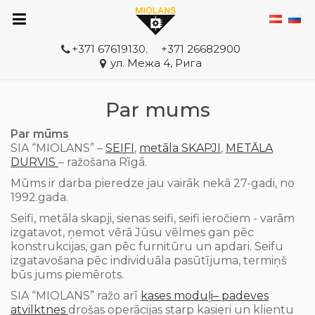
+371 67619130
,
+371 26682900
ул. Межа 4, Рига
Par mums
Par mūms
SIA “MIOLANS” –
SEIFI
,
metāla SKAPJI
,
METĀLA
DURVIS
– ražošana Rīgā.
Mūms ir darba pieredze jau vairāk nekā 27-gadi, no
1992.gada.
Seifi,
metāla
skapji
, sienas seifi, seifi ieročiem -
varām
izgatavot,
ņemot
vērā
Jūsu
vēlmes
gan
pēc
konstrukcijas,
gan
pēc
furnitūru
un
apdari.
Seifu
izgatavošana pēc
individuāla
pasūtījuma, termiņš
būs jums piemērots
.
SIA
“MIOLANS”
ražo
arī
kases moduļi– padeves
atvilktnes
drošas operācijas
starp kasieri un klientu