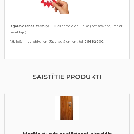
Izgatavošanas termiņ
š – 10-20 darba dienu laikā (pēc saskaņojuma ar
pasūtītāju).
Atbildēsim uz jebkuriem Jūsu jautājumiem, tel.
26682900.
SAISTĪTIE PRODUKTI
Metāla durvis ar slēdzeni-zirneklis