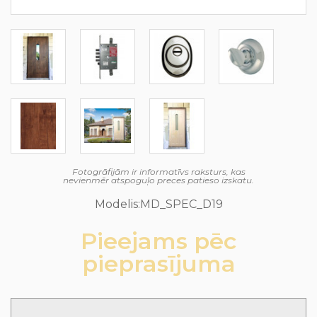
Fotogrāfijām ir informatīvs raksturs, kas
nevienmēr atspoguļo preces patieso izskatu.
Modelis:MD_SPEC_D19
Pieejams pēc
pieprasījuma