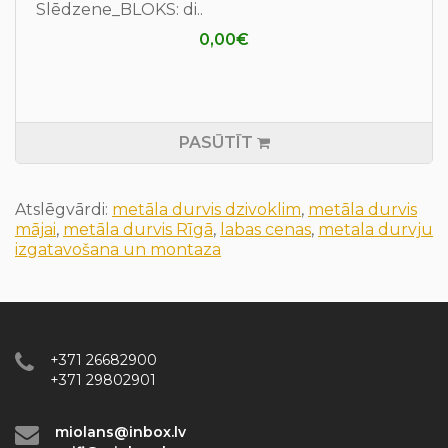
Slēdzene_BLOKS: di..
0,00€
PASŪTĪT
Atslēgvārdi:
metāla durvis dzivoklim
,
metāla durvis
mājai
,
metāla durvis Rīgā
,
labas cenas
,
metala durvju
izgatavošana un montaza
+371 26682900
+371 29802901
miolans@inbox.lv