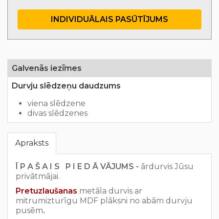
INDIVIDUĀLAIS PASŪTĪJUMS
Galvenās iezīmes
Durvju slēdzeņu daudzums
viena slēdzene
divas slēdzenes
Apraksts
Ī P A Š A I S P I E D Ā VĀJUMS -
ārdurvis Jūsu
privātmājai.
Pretuzlaušanas
metāla durvis ar
mitrumizturīgu MDF plāksni no abām durvju
pusēm
.