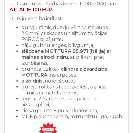
Ja Jūsu durvju kārbas izmērs 1000x2040mm -
ATLAIDE 100 EUR.
Durvju vērtība ietilpst:
durvju rāmis, durvju vērtne (tērauds
2.0mm) ar skaņas un siltumizolācijas
PAROC pildījumu,
itāļu gultņu eņģes, blīvgumija,
slēdzene MOTTURA 85.971 (Itālija) ar
maiņas eirocilindru
, ar plāksni pret
izurbšanas,
bruņota uzlika -
cilindra aizsardzība
MOTTURA
, no ārpuses,
aizbīdnis
, no iekšpuses,
durvju rokturis (pec izvēles), uzlikas,
furnitūra matēts hroms,
logs ar 2-kameru stikla paketi, ar
aizsargplēvi,
cinka grunts + pulverkrāsošana,
MDF plāksne 12mm, mitrumizturīga, 2.gab.