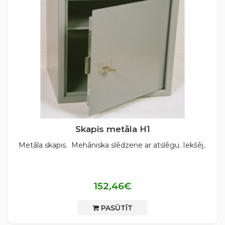
Skapis metāla H1
Metāla skapis. Mehāniska slēdzene ar atslēgu. Iekšēj..
152,46€
PASŪTĪT