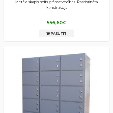
Metāla skapis-seifs grāmatvedības. Pastiprināta
konstrukcij..
556,60€
PASŪTĪT