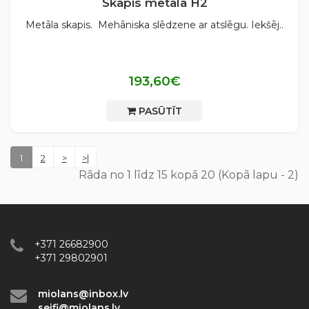
Skapis metāla H2
Metāla skapis. Mehāniska slēdzene ar atslēgu. Iekšēj..
193,60€
PASŪTĪT
1
2
>
>|
Rāda no 1 līdz 15 kopā 20 (Kopā lapu - 2)
+371 26682900
+371 29802901
miolans@inbox.lv
seifi@miolans.lv