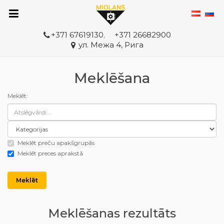
+371 67619130
,
+371 26682900
ул. Межа 4, Рига
Meklēšana
Meklēt:
Meklēt preču apakšgrupās
Meklēt preces aprakstā
Meklēšanas rezultāts