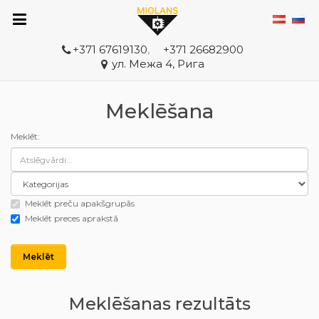
+371 67619130
,
+371 26682900
ул. Межа 4, Рига
Meklēšana
Meklēt:
Meklēt preču apakšgrupās
Meklēt preces aprakstā
Meklēšanas rezultāts