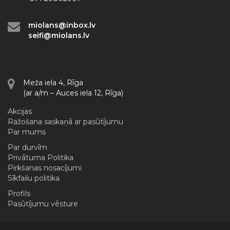
miolans@inbox.lv
seifi@miolans.lv
Meža iela 4, Rīga
(ar a/m – Auces iela 12, Rīga)
Akcijas
Ražošana saskaņā ar pasūtījumu
Par mums
Par durvīm
Privātuma Politika
Pirkšanas nosacījumi
Sīkfailu politika
Profils
Pasūtījumu vēsture