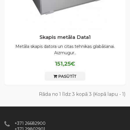
Skapis metāla Data1
Metāla skapis datora un citas tehnikas glabāšanai.
Aizmugur..
151,25€
PASŪTĪT
Rāda no 1 līdz 3 kopā 3 (Kopā lapu - 1)
+371 26682900
+371 29802901