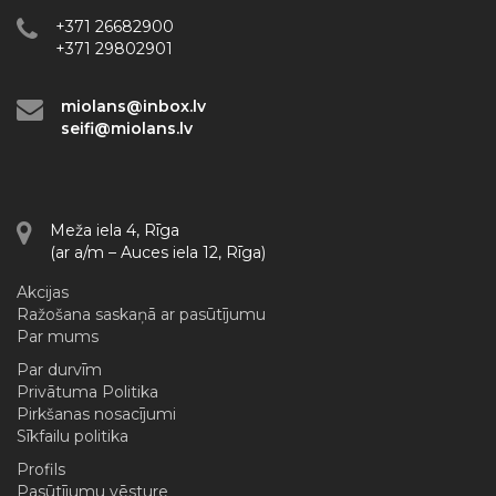
+371 26682900
+371 29802901
miolans@inbox.lv
seifi@miolans.lv
Meža iela 4, Rīga
(ar a/m – Auces iela 12, Rīga)
Akcijas
Ražošana saskaņā ar pasūtījumu
Par mums
Par durvīm
Privātuma Politika
Pirkšanas nosacījumi
Sīkfailu politika
Profils
Pasūtījumu vēsture