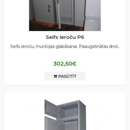
Seifs ieroču P6
Seifs ieroču, munīcijas glabāšanai. Paaugstinātas droš..
302,50€
PASŪTĪT