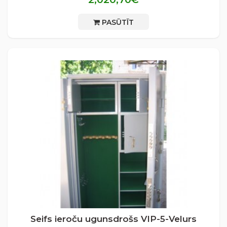
PASŪTĪT
Seifs ieroču ugunsdrošs VIP-5-Velurs