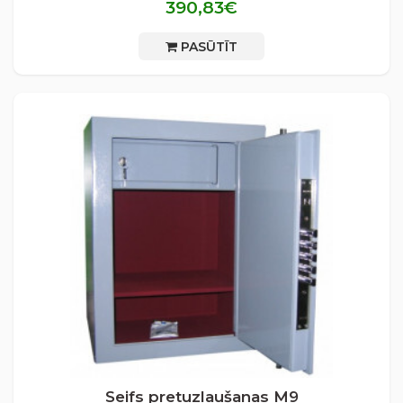
390,83€
PASŪTĪT
Seifs pretuzlaušanas М9