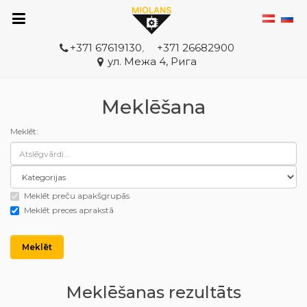
+371 67619130
,
+371 26682900
ул. Межа 4, Рига
Meklēšana
Meklēt:
Meklēt preču apakšgrupās
Meklēt preces aprakstā
Meklēšanas rezultāts