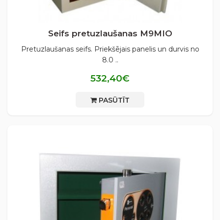
Seifs pretuzlaušanas М9MIO
Pretuzlaušanas seifs. Priekšējais panelis un durvis no
8.0 ..
532,40€
PASŪTĪT