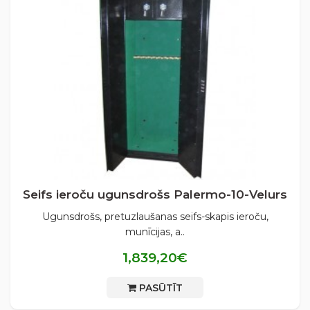
Seifs ieroču ugunsdrošs Palermo-10-Velurs
Ugunsdrošs, pretuzlaušanas seifs-skapis ieroču,
munīcijas, a..
1,839,20€
PASŪTĪT