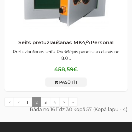
Seifs pretuzlaušanas МK4/4Personal
Pretuzlaušanas seifs. Priekšējais panelis un durvis no
8.0 ..
458,59€
PASŪTĪT
|<
<
1
2
3
4
>
>|
Rāda no 16 līdz 30 kopā 57 (Kopā lapu - 4)