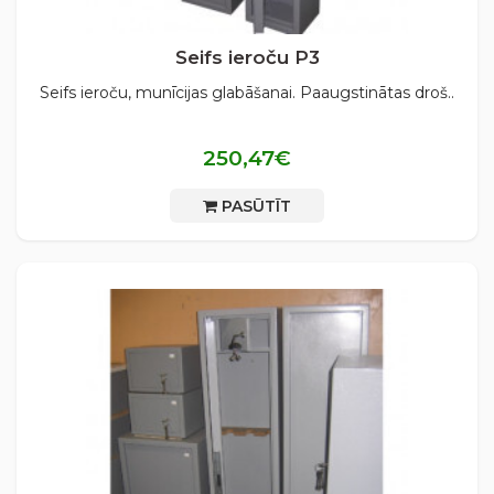
Seifs ieroču P3
Seifs ieroču, munīcijas glabāšanai. Paaugstinātas droš..
250,47€
PASŪTĪT