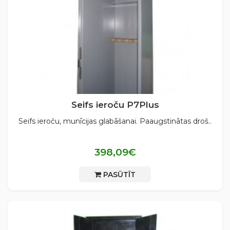
Seifs ieroču P7Plus
Seifs ieroču, munīcijas glabāšanai. Paaugstinātas droš..
398,09€
PASŪTĪT