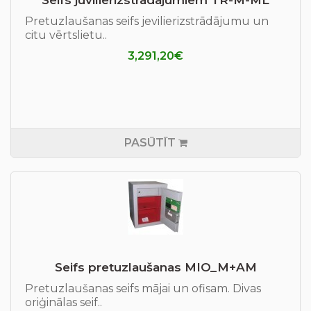
Seifs juvilierizstrādājumiem TR-M-ML
Pretuzlaušanas seifs jevilierizstrādājumu un
citu vērtslietu..
3,291,20€
PASŪTĪT
Seifs pretuzlaušanas MIO_M+AM
Pretuzlaušanas seifs mājai un ofisam. Divas
oriģinālas seif..