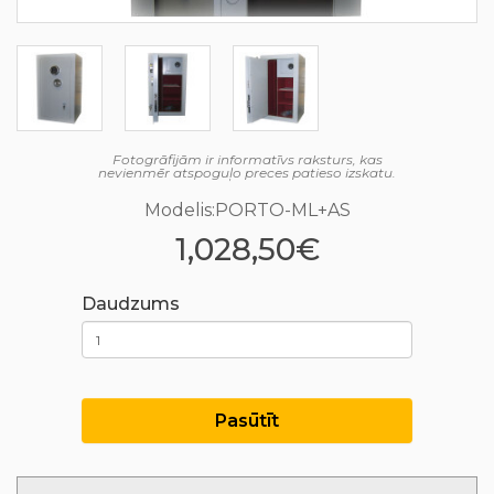
Fotogrāfijām ir informatīvs raksturs, kas
nevienmēr atspoguļo preces patieso izskatu.
Modelis:PORTO-ML+AS
1,028,50€
Daudzums
Pasūtīt