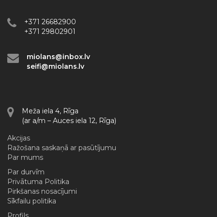
+371 26682900
+371 29802901
miolans@inbox.lv
seifi@miolans.lv
Meža iela 4, Rīga
(ar a/m – Auces iela 12, Rīga)
Akcijas
Ražošana saskaņā ar pasūtījumu
Par mums
Par durvīm
Privātuma Politika
Pirkšanas nosacījumi
Sīkfailu politika
Profils