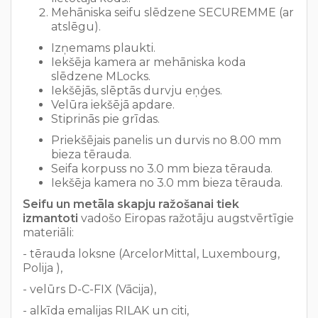
Mehāniska seifu slēdzene SECUREMME (ar
atslēgu).
Izņemams plaukti.
Iekšēja kamera ar mehāniska koda
slēdzene MLocks.
Iekšējās, slēptās durvju eņģes.
Velūra iekšējā apdare.
Stiprinās pie grīdas.
Priekšējais panelis un durvis no 8.00 mm
bieza tērauda.
Seifa korpuss no 3.0 mm bieza tērauda.
Iekšēja kamera no 3.0 mm bieza tērauda.
Seifu un metāla skapju ražošanai tiek
izmantoti
vadošo Eiropas ražotāju augstvērtīgie
materiāli:
- tērauda loksne (ArcelorMittal, Luxembourg,
Polija ),
- velūrs D-C-FIX (Vācija),
- alkīda emalijas RILAK un citi,