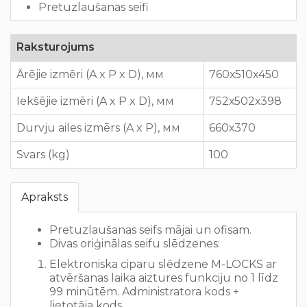
Pretuzlaušanas seifi
Raksturojums
Ārējie izmēri (A x P x D), мм
760х510х450
Iekšējie izmēri (A x P x D), мм
752х502х398
Durvju ailes izmērs (A x P), мм
660х370
Svars (kg)
100
Apraksts
Pretuzlaušanas seifs mājai un ofisam.
Divas oriģinālas seifu slēdzenes:
Elektroniska ciparu slēdzene M-LOCKS ar
atvēršanas laika aiztures funkciju no 1 līdz
99 minūtēm. Administratora kods +
lietotāja kods..